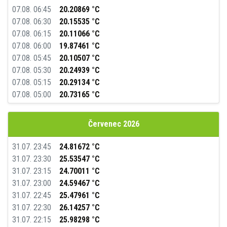
07.08. 06:45
20.20869 °C
07.08. 06:30
20.15535 °C
07.08. 06:15
20.11066 °C
07.08. 06:00
19.87461 °C
07.08. 05:45
20.10507 °C
07.08. 05:30
20.24939 °C
07.08. 05:15
20.29134 °C
07.08. 05:00
20.73165 °C
07.08. 04:45
21.09139 °C
07.08. 04:30
20.95158 °C
Červenec 2026
07.08. 04:15
21.28135 °C
07.08. 04:00
21.78053 °C
31.07. 23:45
24.81672 °C
07.08. 03:45
21.86706 °C
31.07. 23:30
25.53547 °C
07.08. 03:30
21.98663 °C
31.07. 23:15
24.70011 °C
07.08. 03:15
21.88071 °C
31.07. 23:00
24.59467 °C
07.08. 03:00
21.97776 °C
31.07. 22:45
25.47961 °C
07.08. 02:45
22.64229 °C
31.07. 22:30
26.14257 °C
07.08. 02:30
22.83332 °C
31.07. 22:15
25.98298 °C