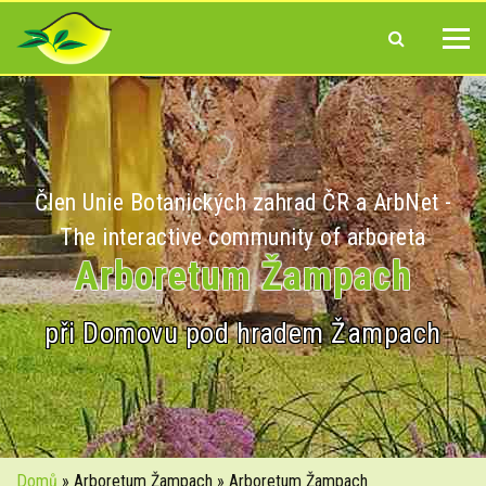
Člen Unie Botanických zahrad ČR a ArbNet -
The interactive community of arboreta
Arboretum Žampach
při Domovu pod hradem Žampach
Domů
» Arboretum Žampach » Arboretum Žampach