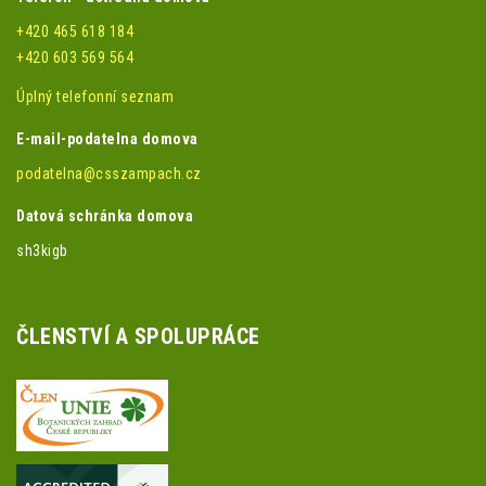
+420 465 618 184
+420 603 569 564
Úplný telefonní seznam
E-mail-podatelna domova
podatelna@csszampach.cz
Datová schránka domova
sh3kigb
ČLENSTVÍ A SPOLUPRÁCE