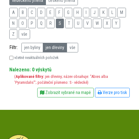
vědeckého jména
českého jména
A
B
C
D
E
F
G
H
I
J
K
L
M
N
O
P
Q
R
S
T
U
V
W
X
Y
Z
vše
Filtr:
jen byliny
jen dřeviny
vše
včetně neaktuálních položek
Nalezeno: 0 výskytů
(
Aplikované filtry:
jen dřeviny; název obsahuje: "Abies alba
'Pyramidalis'"; počáteční písmeno: S - vědecké)
Zobrazit vybrané na mapě
Verze pro tisk