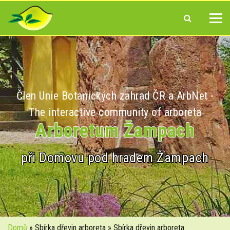
Člen Unie Botanických zahrad ČR a ArbNet -
The interactive community of arboreta
Arboretum Žampach
při Domovu pod hradem Žampach
Domů
» Sbírka dřevin arboreta » Sbírka dřevin arboreta