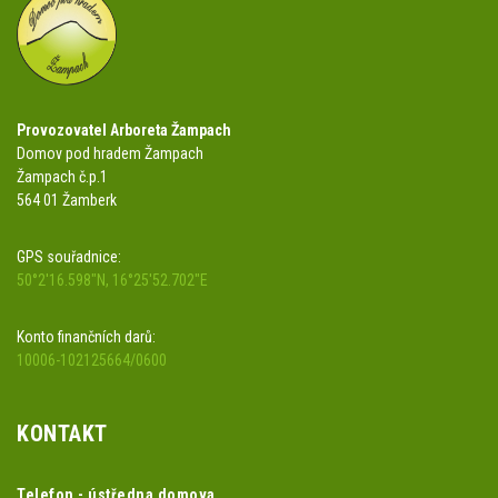
Provozovatel Arboreta Žampach
Domov pod hradem Žampach
Žampach č.p.1
564 01 Žamberk
GPS souřadnice:
50°2'16.598"N, 16°25'52.702"E
Konto finančních darů:
10006-102125664/0600
KONTAKT
Telefon - ústředna domova