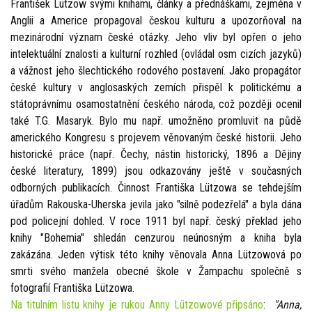
František Lützow svými knihami, články a přednáškami, zejména v
Anglii a Americe propagoval českou kulturu a upozorňoval na
mezinárodní význam české otázky. Jeho vliv byl opřen o jeho
intelektuální znalosti a kulturní rozhled (ovládal osm cizích jazyků)
a vážnost jeho šlechtického rodového postavení. Jako propagátor
české kultury v anglosaských zemích přispěl k politickému a
státoprávnímu osamostatnění českého národa, což později ocenil
také T.G. Masaryk. Bylo mu např. umožněno promluvit na půdě
amerického Kongresu s projevem věnovaným české historii. Jeho
historické práce (např. Čechy, nástin historický, 1896 a Dějiny
české literatury, 1899) jsou odkazovány ještě v současných
odborných publikacích. Činnost Františka Lützowa se tehdejším
úřadům Rakouska-Uherska jevila jako "silně podezřelá" a byla dána
pod policejní dohled. V roce 1911 byl např. český překlad jeho
knihy "Bohemia" shledán cenzurou neúnosným a kniha byla
zakázána. Jeden výtisk této knihy věnovala Anna Lützowová po
smrti svého manžela obecné škole v Žampachu společně s
fotografií Františka Lützowa.
Na titulním listu knihy je rukou Anny Lützowové připsáno
:
"Anna,