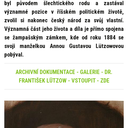
byl původem šlechtického rodu a zastával
významné pozice v říšském politickém životě,
zvolil si nakonec český národ za svůj vlastní.
Významná část jeho života a díla je přímo spojena
se žampašským zámkem, kde od roku 1884 se
svoji manželkou Annou Gustavou Lützowovou
pobýval.
ARCHIVNÍ DOKUMENTACE - GALERIE - DR.
FRANTIŠEK LÜTZOW - VSTOUPIT - ZDE