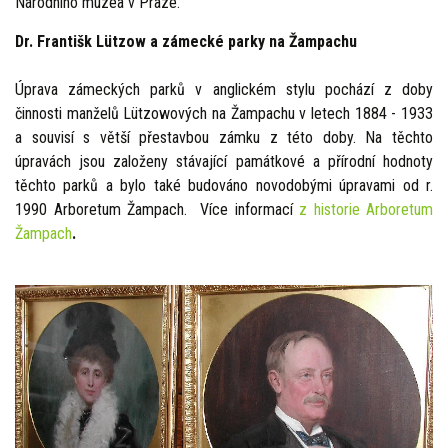
Národního muzea v Praze.
Dr. Františk Lützow
a zámecké parky na Žampachu
Úprava zámeckých parků v anglickém stylu pochází z doby
činnosti manželů Lützowových na Žampachu v letech 1884 - 1933
a souvisí s větší přestavbou zámku z této doby. Na těchto
úpravách jsou založeny stávající památkové a přírodní hodnoty
těchto parků a bylo také budováno novodobými úpravami od r.
1990 Arboretum Žampach. Více informací
z historie
Arboretum
Žampach
.