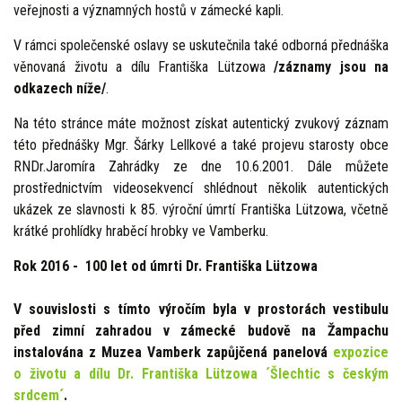
veřejnosti a významných hostů v zámecké kapli.
V rámci společenské oslavy se uskutečnila také odborná přednáška
věnovaná životu a dílu Františka Lützowa
/záznamy jsou na
odkazech níže/
.
Na této stránce máte možnost získat autentický zvukový záznam
této přednášky Mgr. Šárky Lellkové a také projevu starosty obce
RNDr.Jaromíra Zahrádky ze dne 10.6.2001. Dále můžete
prostřednictvím videosekvencí shlédnout několik autentických
ukázek ze slavnosti k 85. výroční úmrtí Františka Lützowa, včetně
krátké prohlídky hraběcí hrobky ve Vamberku.
Rok 2016 - 100 let od úmrti Dr. Františka Lützowa
V souvislosti s tímto výročím byla v prostorách vestibulu
před zimní zahradou v zámecké budově na Žampachu
instalována z Muzea Vamberk zapůjčená panelová
expozice
o životu a dílu Dr. Františka Lützowa ´Šlechtic s českým
srdcem´
.