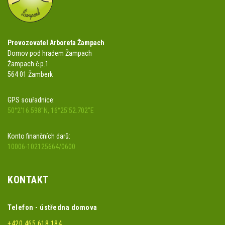
Provozovatel Arboreta Žampach
Domov pod hradem Žampach
Žampach č.p.1
564 01 Žamberk
GPS souřadnice:
50°2'16.598"N, 16°25'52.702"E
Konto finančních darů:
10006-102125664/0600
KONTAKT
Telefon - ústředna domova
+420 465 618 184