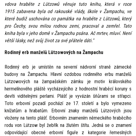
vdova hraběte z Lützowů věnuje tuto knihu, která v roce
1915 zabavena byla od rakouské vlády, škole v Žampachu, ve
které budiž uschována co památka na hraběte z Lützowů, který
pro Čechy, svou milou rodnou zemi, pracoval a zemřel. Tato
kniha
byla v jeho domě v Žampachu psána. Ač mrtev, mluví. Není
větší lásky, než svůj život za své přátele dáti."
Rodinný erb manželů Lützowových na Žampachu
Rodinný erb je umístěn na severní nádvorní straně zámecké
budovy na Žampachu. Hlavní ozdobou rodinného erbu manželů
Lützowových na žampašském zámku je motiv královského
hermelínového pláště vycházejícího z hodnostní hraběcí koruny s
devíti viditelnými perlami. Plášť je vyvázán šňůrami se střapci.
Toto erbovní pozadí pochází ze 17. století a bylo vymezeno
knížatům a hrabatům. Erbovní znaky manželů Lützových jsou
vloženy na tento plášť. Erbovním znamením německého hraběcího
rodu von Lützow byl žebřík na žlutém štítu. Jedná se o znamení
odpovídající obecné erbovní figuře z kategorie řemeslných