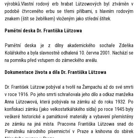
výrobků.Vlastní rodový erb hrabat Lützowových byl ztvárněn v
podobě čtvrceného erbu se třemi přilbami, s hlavním rodovým
znakem (štít se žebříkem) vloženým jako střední štítek.
Pamětní deska Dr. Františka Lützowa
Pamětní deska je z dílny akademického sochaře Zdeňka
Kolářského a byla slavnostně odhalená 10. června 2001. Nachází se
na pomníku před vstupem do zámeckého areálu.
Dokumentace života a díla Dr. Františka Lützowa
Dr. František Lützow pobýval a tvořil na Žampachu až do své smrti
v roce 1916. Po jeho smrti schraňovala jeho dílo a odkaz manželka
Anna Lützowová, která pobývala na zámku až do roku 1932. Po
konfiskaci zámku (jako velkostatkářského sídla) po roce 1945 byly
veškeré historické a památkové materiály a vybavení přemístěny
ze zámku na jiná místa. Pracovna Františka Lützowa snad do
Památníku národního písemnictví v Praze a knihovna do sbírek