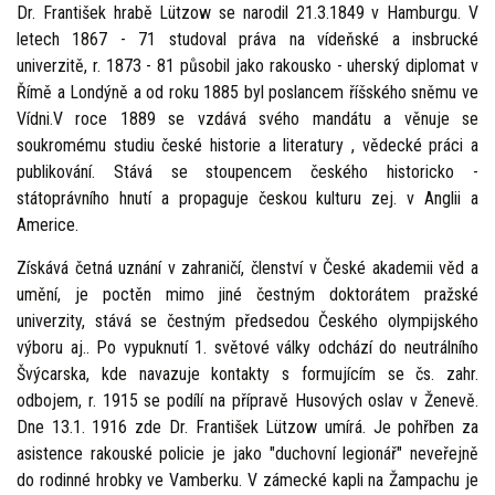
Dr. František hrabě Lützow se narodil 21.3.1849 v Hamburgu. V
letech 1867 - 71 studoval práva na vídeňské a insbrucké
univerzitě, r. 1873 - 81 působil jako rakousko - uherský diplomat v
Římě a Londýně a od roku 1885 byl poslancem říšského sněmu ve
Vídni.V roce 1889 se vzdává svého mandátu a věnuje se
soukromému studiu české historie a literatury , vědecké práci a
publikování. Stává se stoupencem českého historicko -
státoprávního hnutí a propaguje českou kulturu zej. v Anglii a
Americe.
Získává četná uznání v zahraničí, členství v České akademii věd a
umění, je poctěn mimo jiné čestným doktorátem pražské
univerzity, stává se čestným předsedou Českého olympijského
výboru aj.. Po vypuknutí 1. světové války odchází do neutrálního
Švýcarska, kde navazuje kontakty s formujícím se čs. zahr.
odbojem, r. 1915 se podílí na přípravě Husových oslav v Ženevě.
Dne 13.1. 1916 zde Dr. František Lützow umírá. Je pohřben za
asistence rakouské policie je jako "duchovní legionář" neveřejně
do rodinné hrobky ve Vamberku. V zámecké kapli na Žampachu je