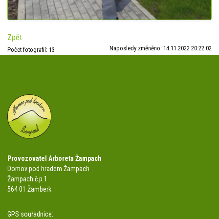
Zpět
Naposledy změněno: 14.11.2022 20:22:02
Počet fotografií: 13
Provozovatel Arboreta Žampach
Domov pod hradem Žampach
Žampach č.p.1
564 01 Žamberk
GPS souřadnice: