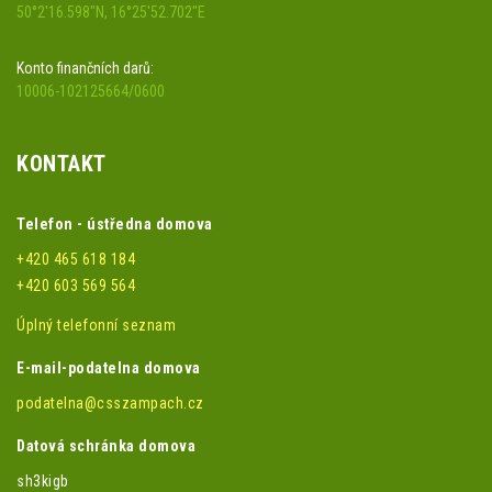
50°2'16.598"N, 16°25'52.702"E
Konto finančních darů:
10006-102125664/0600
KONTAKT
Telefon - ústředna domova
+420 465 618 184
+420 603 569 564
Úplný telefonní seznam
E-mail-podatelna domova
podatelna@csszampach.cz
Datová schránka domova
sh3kigb