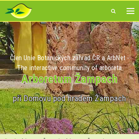
Člen Unie Botanických zahrad ČR a ArbNet -
The interactive community of arboreta
Arboretum Žampach
při Domovu pod hradem Žampach