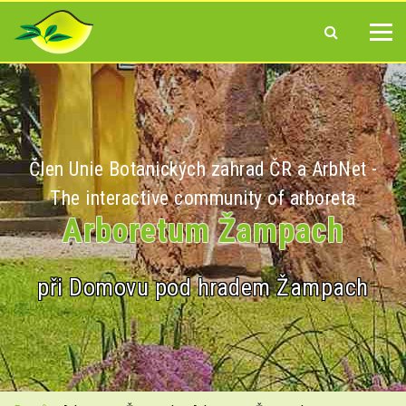
Člen Unie Botanických zahrad ČR a ArbNet -
The interactive community of arboreta
Arboretum Žampach
při Domovu pod hradem Žampach