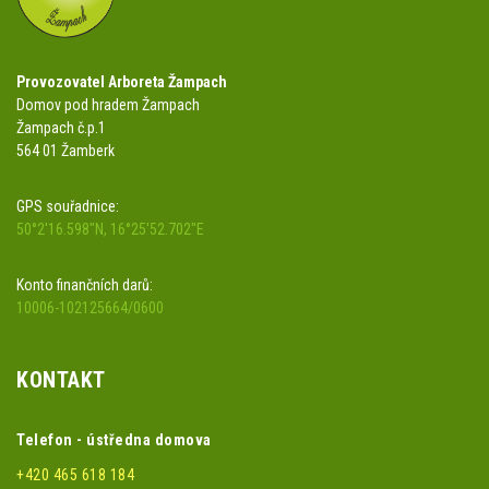
Provozovatel Arboreta Žampach
Domov pod hradem Žampach
Žampach č.p.1
564 01 Žamberk
GPS souřadnice:
50°2'16.598"N, 16°25'52.702"E
Konto finančních darů:
10006-102125664/0600
KONTAKT
Telefon - ústředna domova
+420 465 618 184