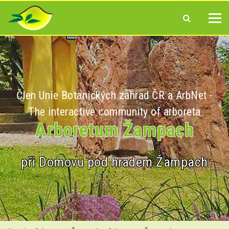
Člen Unie Botanických zahrad ČR a ArbNet -
The interactive community of arboreta
Arboretum Žampach
při Domovu pod hradem Žampach