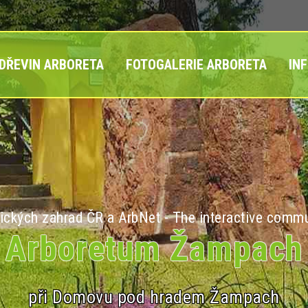
 DŘEVIN ARBORETA
FOTOGALERIE ARBORETA
IN
ických zahrad ČR a ArbNet - The interactive commu
Arboretum Žampach
při Domovu pod hradem Žampach