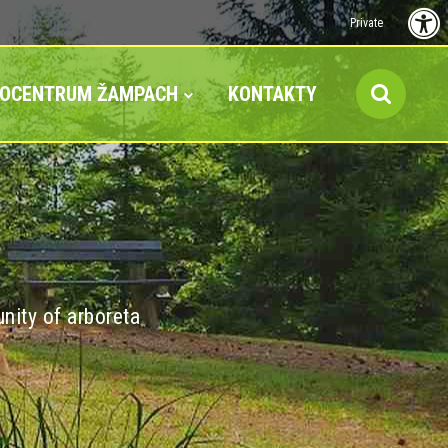
Private
FOCENTRUM ŽAMPACH
KONTAKTY
nity of arboreta