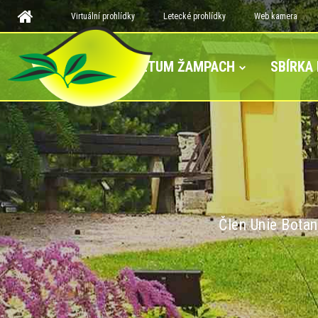
Virtuální prohlídky
Letecké prohlídky
Web kamera
ARBORETUM ŽAMPACH
SBÍRKA
Člen Unie Botan