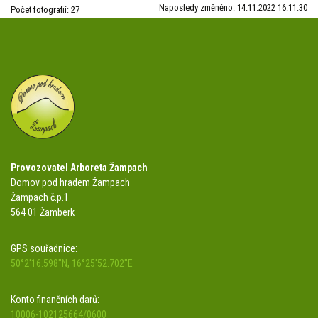
Naposledy změněno: 14.11.2022 16:11:30
Počet fotografií: 27
Provozovatel Arboreta Žampach
Domov pod hradem Žampach
Žampach č.p.1
564 01 Žamberk
GPS souřadnice:
50°2'16.598"N, 16°25'52.702"E
Konto finančních darů:
10006-102125664/0600