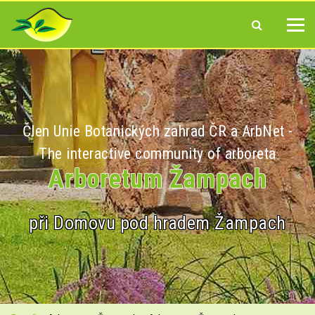
Člen Unie Botanických zahrad ČR a ArbNet -
The interactive community of arboreta
Arboretum Žampach
při Domovu pod hradem Žampach