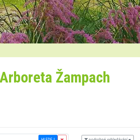
 Arboreta Žampach
HLEDEJ
podrobné vyhledávání