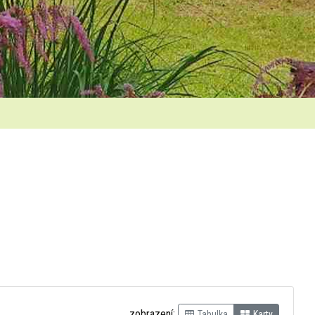
zobrazení:
Tabulka
Karty