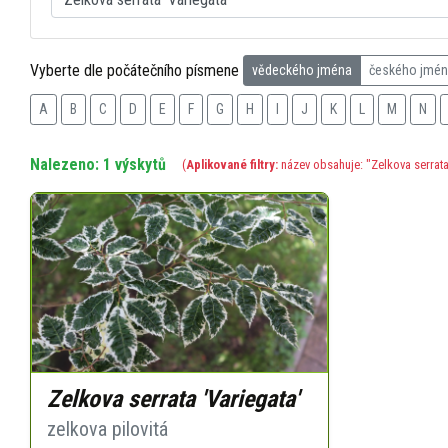
Vyberte dle počátečního písmene
vědeckého jména
českého jmé
A
B
C
D
E
F
G
H
I
J
K
L
M
N
Nalezeno: 1 výskytů
(
Aplikované filtry:
název obsahuje: "Zelkova serrata 
Zelkova serrata 'Variegata'
zelkova pilovitá