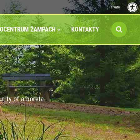
Private
FOCENTRUM ŽAMPACH
KONTAKTY
nity of arboreta