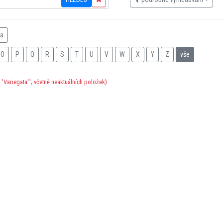
na
O
P
Q
R
S
T
U
V
W
X
Y
Z
vše
'Variegata'"; včetně neaktuálních položek)