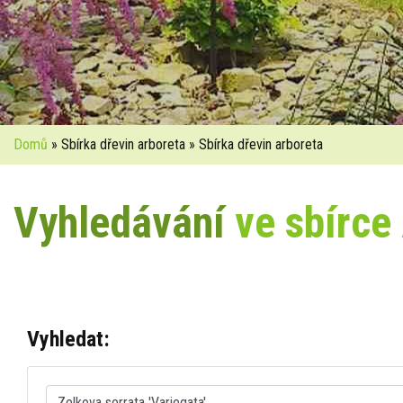
Domů
» Sbírka dřevin arboreta » Sbírka dřevin arboreta
Vyhledávání
ve sbírce
Vyhledat: