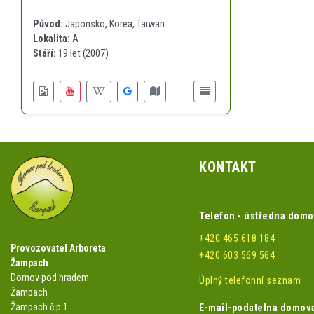
Původ:
Japonsko, Korea, Taiwan
Lokalita:
A
Stáří:
19 let (2007)
KONTAKT
Telefon - ústředna dom
+420 465 618 184
Provozovatel Arboreta
+420 603 569 564
Žampach
Domov pod hradem
Úplný telefonní seznam
Žampach
Žampach č.p.1
E-mail-podatelna domov