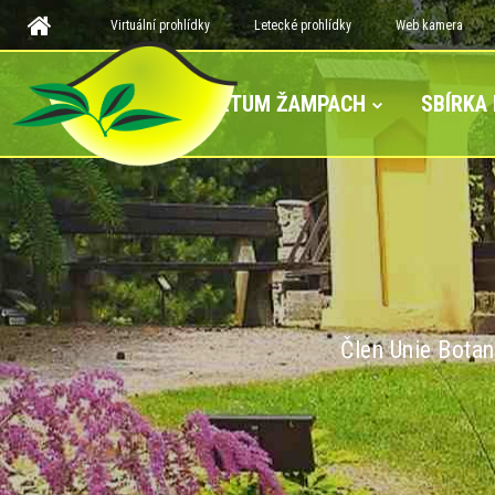
Virtuální prohlídky
Letecké prohlídky
Web kamera
ARBORETUM ŽAMPACH
SBÍRKA
Člen Unie Botan