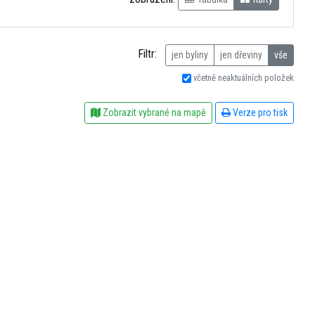
Filtr:
jen byliny
jen dřeviny
vše
včetně neaktuálních položek
Zobrazit vybrané na mapě
Verze pro tisk