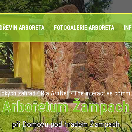
 DŘEVIN ARBORETA
FOTOGALERIE ARBORETA
IN
ických zahrad ČR a ArbNet - The interactive commu
Arboretum Žampach
při Domovu pod hradem Žampach