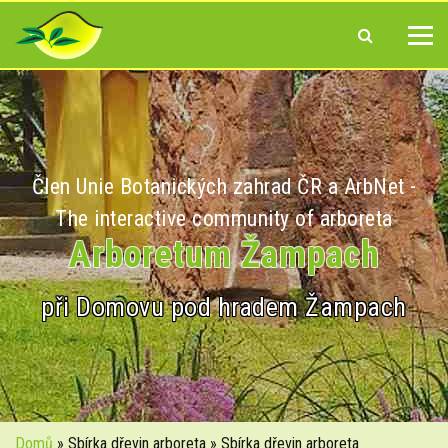
Člen Unie Botanických zahrad ČR a ArbNet -
The interactive community of arboreta
Arboretum Žampach
při Domovu pod hradem Žampach
Domů
» Sbírka dřevin arboreta » Sbírka dřevin arboreta