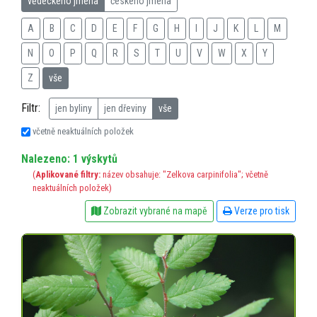
vědeckého jména
českého jména
A
B
C
D
E
F
G
H
I
J
K
L
M
N
O
P
Q
R
S
T
U
V
W
X
Y
Z
vše
Filtr:
jen byliny
jen dřeviny
vše
včetně neaktuálních položek
Nalezeno: 1 výskytů
(
Aplikované filtry:
název obsahuje: "Zelkova carpinifolia"; včetně
neaktuálních položek)
Zobrazit vybrané na mapě
Verze pro tisk