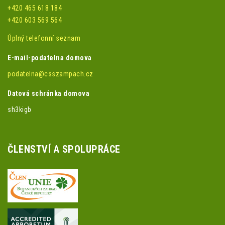
+420 465 618 184
+420 603 569 564
Úplný telefonní seznam
E-mail-podatelna domova
podatelna@csszampach.cz
Datová schránka domova
sh3kigb
ČLENSTVÍ A SPOLUPRÁCE