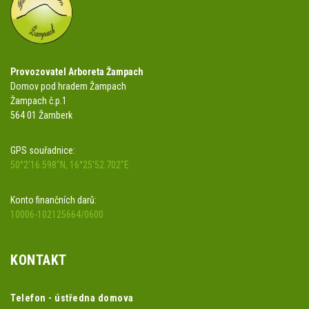
Provozovatel Arboreta Žampach
Domov pod hradem Žampach
Žampach č.p.1
564 01 Žamberk
GPS souřadnice:
50°2'16.598"N, 16°25'52.702"E
Konto finančních darů:
10006-102125664/0600
KONTAKT
Telefon - ústředna domova