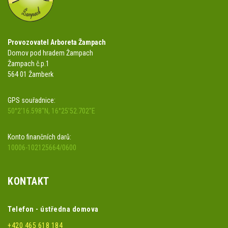
Provozovatel Arboreta Žampach
Domov pod hradem Žampach
Žampach č.p.1
564 01 Žamberk
GPS souřadnice:
50°2'16.598"N, 16°25'52.702"E
Konto finančních darů:
10006-102125664/0600
KONTAKT
Telefon - ústředna domova
+420 465 618 184