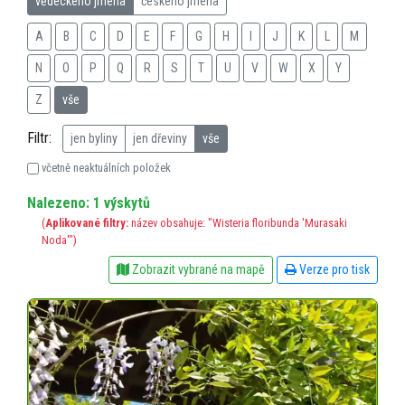
vědeckého jména
českého jména
A
B
C
D
E
F
G
H
I
J
K
L
M
N
O
P
Q
R
S
T
U
V
W
X
Y
Z
vše
Filtr:
jen byliny
jen dřeviny
vše
včetně neaktuálních položek
Nalezeno: 1 výskytů
(
Aplikované filtry:
název obsahuje: "Wisteria floribunda 'Murasaki
Noda'")
Zobrazit vybrané na mapě
Verze pro tisk