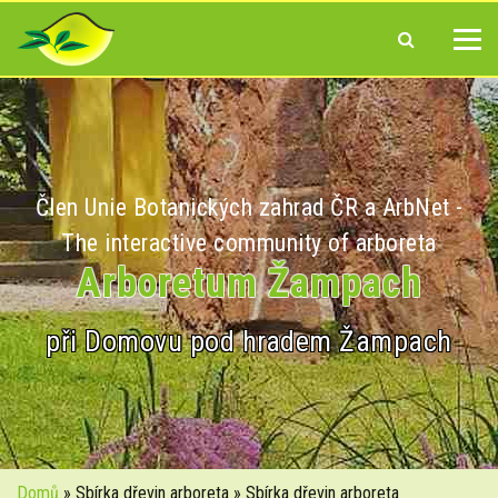
Člen Unie Botanických zahrad ČR a ArbNet -
The interactive community of arboreta
Arboretum Žampach
při Domovu pod hradem Žampach
Domů
» Sbírka dřevin arboreta » Sbírka dřevin arboreta