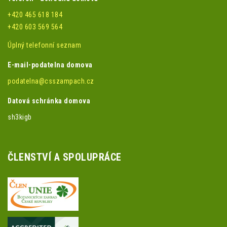
+420 465 618 184
+420 603 569 564
Úplný telefonní seznam
E-mail-podatelna domova
podatelna@csszampach.cz
Datová schránka domova
sh3kigb
ČLENSTVÍ A SPOLUPRÁCE