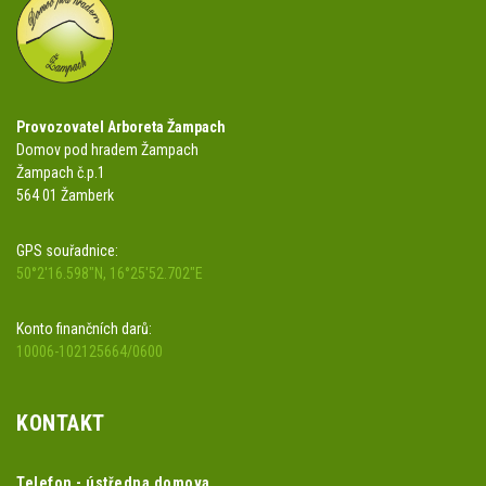
Provozovatel Arboreta Žampach
Domov pod hradem Žampach
Žampach č.p.1
564 01 Žamberk
GPS souřadnice:
50°2'16.598"N, 16°25'52.702"E
Konto finančních darů:
10006-102125664/0600
KONTAKT
Telefon - ústředna domova