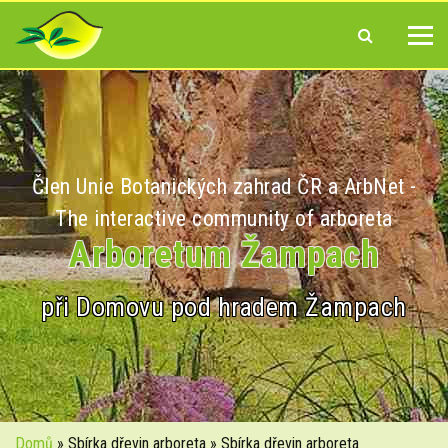
Člen Unie Botanických zahrad ČR a ArbNet -
The interactive community of arboreta
Arboretum Žampach
při Domovu pod hradem Žampach
Domů
» Sbírka dřevin arboreta » Sbírka dřevin arboreta