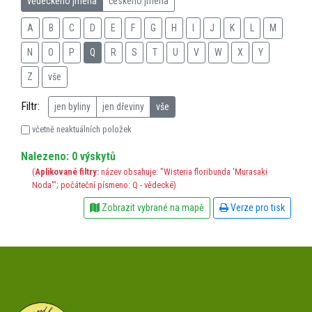
vědeckého jména
českého jména
A
B
C
D
E
F
G
H
I
J
K
L
M
N
O
P
Q
R
S
T
U
V
W
X
Y
Z
vše
Filtr:
jen byliny
jen dřeviny
vše
včetně neaktuálních položek
Nalezeno: 0 výskytů
(
Aplikované filtry:
název obsahuje: "Wisteria floribunda 'Murasaki
Noda'"; počáteční písmeno: Q - vědecké)
Zobrazit vybrané na mapě
Verze pro tisk