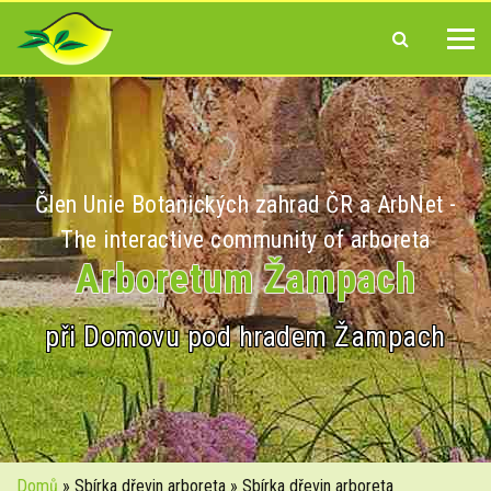
Člen Unie Botanických zahrad ČR a ArbNet -
The interactive community of arboreta
Arboretum Žampach
při Domovu pod hradem Žampach
Domů
» Sbírka dřevin arboreta » Sbírka dřevin arboreta