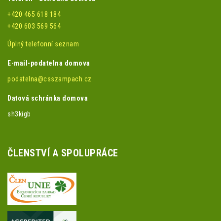
+420 465 618 184
+420 603 569 564
Úplný telefonní seznam
E-mail-podatelna domova
podatelna@csszampach.cz
Datová schránka domova
sh3kigb
ČLENSTVÍ A SPOLUPRÁCE