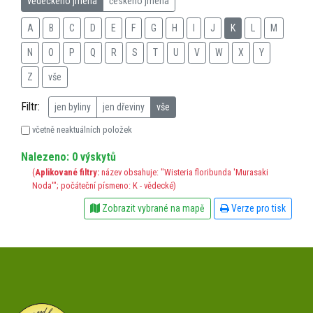
vědeckého jména
českého jména
A
B
C
D
E
F
G
H
I
J
K
L
M
N
O
P
Q
R
S
T
U
V
W
X
Y
Z
vše
Filtr:
jen byliny
jen dřeviny
vše
včetně neaktuálních položek
Nalezeno: 0 výskytů
(
Aplikované filtry:
název obsahuje: "Wisteria floribunda 'Murasaki
Noda'"; počáteční písmeno: K - vědecké)
Zobrazit vybrané na mapě
Verze pro tisk