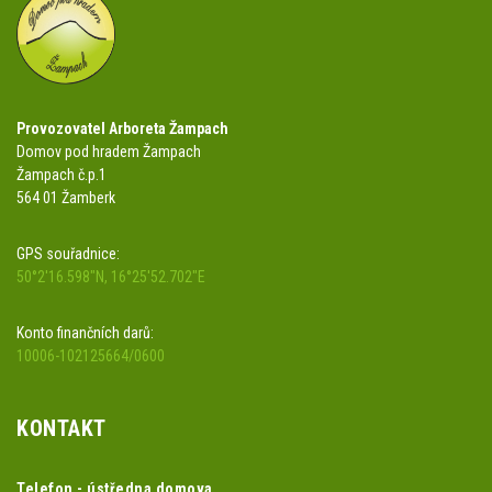
Provozovatel Arboreta Žampach
Domov pod hradem Žampach
Žampach č.p.1
564 01 Žamberk
GPS souřadnice:
50°2'16.598"N, 16°25'52.702"E
Konto finančních darů:
10006-102125664/0600
KONTAKT
Telefon - ústředna domova