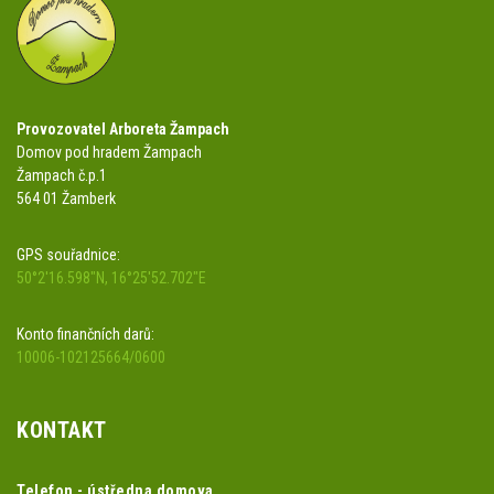
Provozovatel Arboreta Žampach
Domov pod hradem Žampach
Žampach č.p.1
564 01 Žamberk
GPS souřadnice:
50°2'16.598"N, 16°25'52.702"E
Konto finančních darů:
10006-102125664/0600
KONTAKT
Telefon - ústředna domova