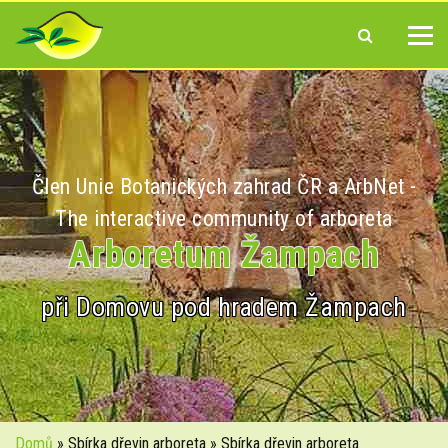
Člen Unie Botanických zahrad ČR a ArbNet -
The interactive community of arboreta
Arboretum Žampach
při Domovu pod hradem Žampach
Domů
» Sbírka dřevin arboreta » Sbírka dřevin arboreta