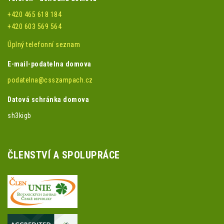
+420 465 618 184
+420 603 569 564
Úplný telefonní seznam
E-mail-podatelna domova
podatelna@csszampach.cz
Datová schránka domova
sh3kigb
ČLENSTVÍ A SPOLUPRÁCE