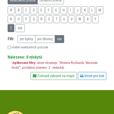
vědeckého jména
českého jména
A
B
C
D
E
F
G
H
I
J
K
L
M
N
O
P
Q
R
S
T
U
V
W
X
Y
Z
vše
Filtr:
jen byliny
jen dřeviny
vše
včetně neaktuálních položek
Nalezeno: 0 výskytů
(
Aplikované filtry:
název obsahuje: "Wisteria floribunda 'Murasaki
Noda'"; počáteční písmeno: Z - vědecké)
Zobrazit vybrané na mapě
Verze pro tisk