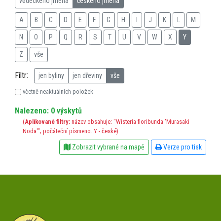
vědeckého jména
českého jména
A
B
C
D
E
F
G
H
I
J
K
L
M
N
O
P
Q
R
S
T
U
V
W
X
Y
Z
vše
Filtr:
jen byliny
jen dřeviny
vše
včetně neaktuálních položek
Nalezeno: 0 výskytů
(
Aplikované filtry:
název obsahuje: "Wisteria floribunda 'Murasaki
Noda'"; počáteční písmeno: Y - české)
Zobrazit vybrané na mapě
Verze pro tisk