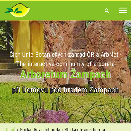
Člen Unie Botanických zahrad ČR a ArbNet -
The interactive community of arboreta
Arboretum Žampach
při Domovu pod hradem Žampach
Domů
» Sbírka dřevin arboreta » Sbírka dřevin arboreta