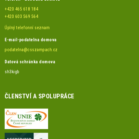
+420 465 618 184
+420 603 569 564
Úplný telefonní seznam
E-mail-podatelna domova
podatelna@csszampach.cz
Datová schránka domova
sh3kigb
ČLENSTVÍ A SPOLUPRÁCE