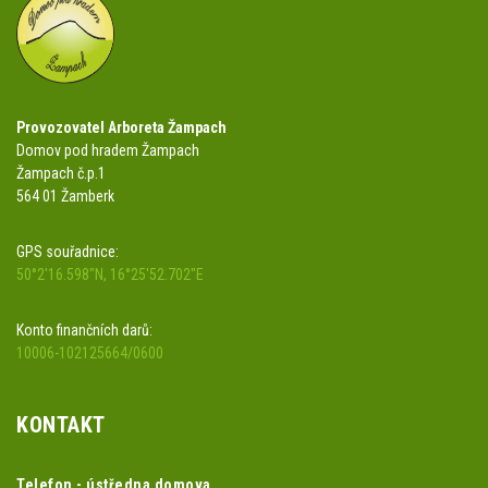
Provozovatel Arboreta Žampach
Domov pod hradem Žampach
Žampach č.p.1
564 01 Žamberk
GPS souřadnice:
50°2'16.598"N, 16°25'52.702"E
Konto finančních darů:
10006-102125664/0600
KONTAKT
Telefon - ústředna domova