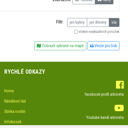
Filtr:
jen byliny
jen dřeviny
vše
včetně neaktuálních položek
Zobrazit vybrané na mapě
Verze pro tisk
RYCHLÉ ODKAZY
Home
facebook profil arboreta
Návštěvní řád
Sbírka rostlin
Youtube kanál arboreta
Infokiosek