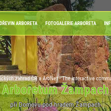
 DŘEVIN ARBORETA
FOTOGALERIE ARBORETA
IN
ických zahrad ČR a ArbNet - The interactive commu
Arboretum Žampach
při Domovu pod hradem Žampach