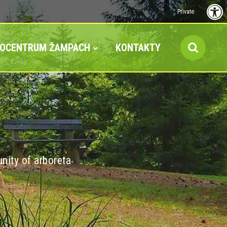
Private
FOCENTRUM ŽAMPACH
KONTAKTY
nity of arboreta