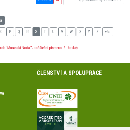
na
O
P
Q
R
S
T
U
V
W
X
Y
Z
vše
unda 'Murasaki Noda'"; počáteční písmeno: S - české)
ČLENSTVÍ A SPOLUPRÁCE
ova