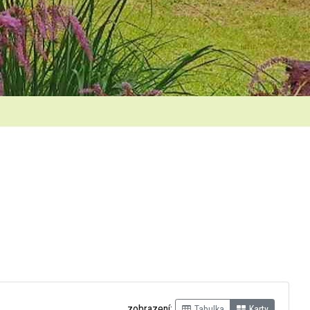
zobrazení:
Tabulka
Karty