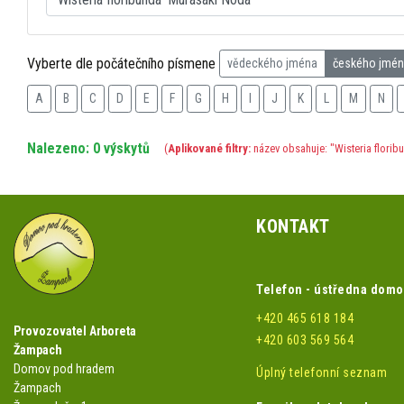
Vyberte dle počátečního písmene
vědeckého jména
českého jmé
A
B
C
D
E
F
G
H
I
J
K
L
M
N
Nalezeno: 0 výskytů
(
Aplikované filtry:
název obsahuje: "Wisteria florib
KONTAKT
Telefon - ústředna dom
+420 465 618 184
Provozovatel Arboreta
+420 603 569 564
Žampach
Domov pod hradem
Úplný telefonní seznam
Žampach