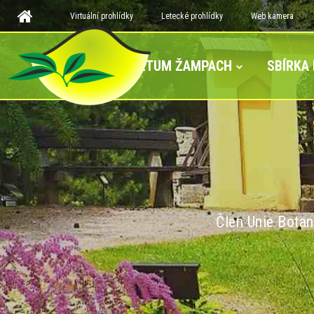
Virtuální prohlídky
Letecké prohlídky
Web kamera
ARBORETUM ŽAMPACH
SBÍRKA
Člen Unie Botan