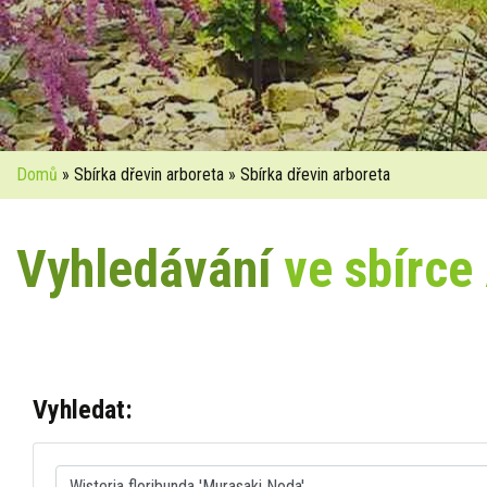
Domů
» Sbírka dřevin arboreta » Sbírka dřevin arboreta
Vyhledávání
ve sbírce
Vyhledat: