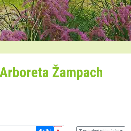
 Arboreta Žampach
HLEDEJ
podrobné vyhledávání