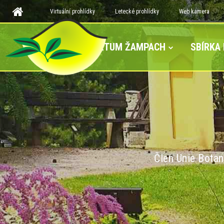
Virtuální prohlídky
Letecké prohlídky
Web kamera
ARBORETUM ŽAMPACH
SBÍRKA
Člen Unie Botan