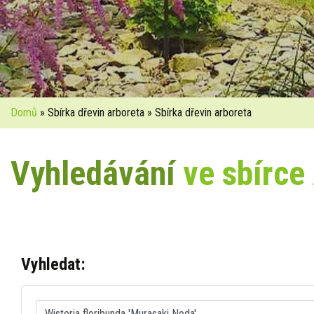
Domů
» Sbírka dřevin arboreta » Sbírka dřevin arboreta
Vyhledávání
ve sbírce
Vyhledat: