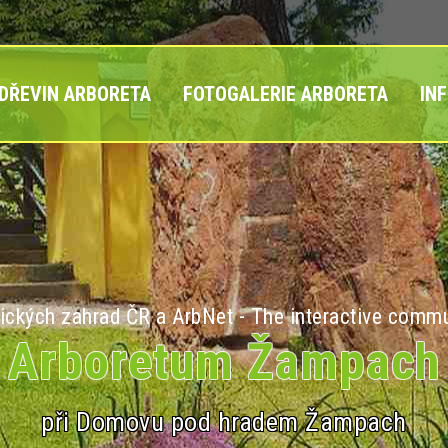
 DŘEVIN ARBORETA
FOTOGALERIE ARBORETA
IN
ických zahrad ČR a ArbNet - The interactive commu
Arboretum Žampach
při Domovu pod hradem Žampach