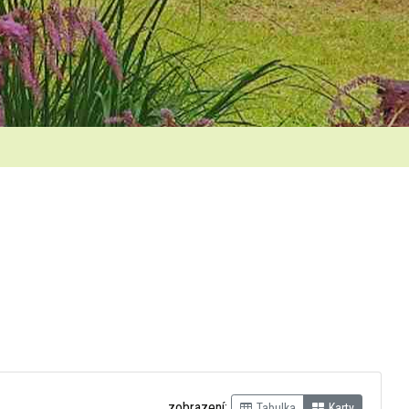
zobrazení:
Tabulka
Karty