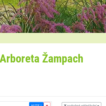
 Arboreta Žampach
HLEDEJ
podrobné vyhledávání