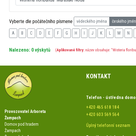
Vyberte dle počátečního písmene
vědeckého jména
českého jmé
A
B
C
D
E
F
G
H
I
J
K
L
M
N
Nalezeno: 0 výskytů
(
Aplikované filtry:
název obsahuje: "Wisteria florib
KONTAKT
Telefon - ústředna dom
+420 465 618 184
Provozovatel Arboreta
+420 603 569 564
Žampach
Domov pod hradem
Úplný telefonní seznam
Žampach