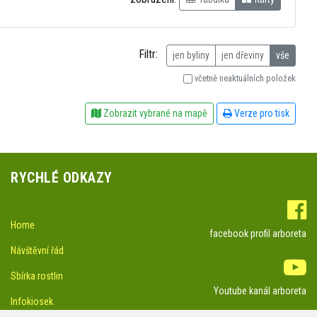
Filtr:
jen byliny
jen dřeviny
vše
včetně neaktuálních položek
Zobrazit vybrané na mapě
Verze pro tisk
RYCHLÉ ODKAZY
Home
facebook profil arboreta
Návštěvní řád
Sbírka rostlin
Youtube kanál arboreta
Infokiosek