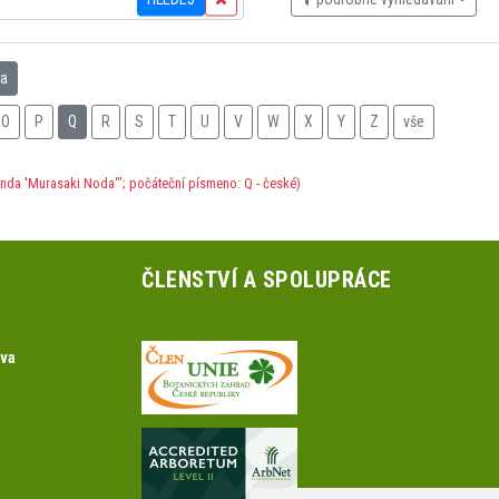
na
O
P
Q
R
S
T
U
V
W
X
Y
Z
vše
unda 'Murasaki Noda'"; počáteční písmeno: Q - české)
ČLENSTVÍ A SPOLUPRÁCE
ova