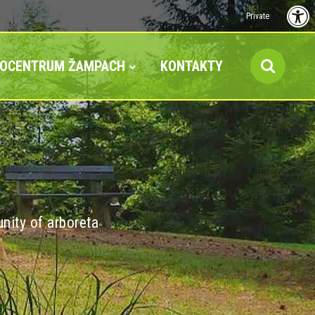
Private
FOCENTRUM ŽAMPACH
KONTAKTY
nity of arboreta