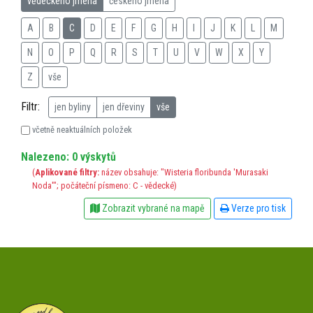
vědeckého jména
českého jména
A
B
C
D
E
F
G
H
I
J
K
L
M
N
O
P
Q
R
S
T
U
V
W
X
Y
Z
vše
Filtr:
jen byliny
jen dřeviny
vše
včetně neaktuálních položek
Nalezeno: 0 výskytů
(
Aplikované filtry:
název obsahuje: "Wisteria floribunda 'Murasaki
Noda'"; počáteční písmeno: C - vědecké)
Zobrazit vybrané na mapě
Verze pro tisk