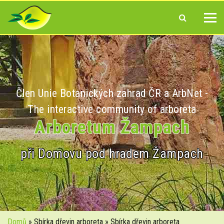
Člen Unie Botanických zahrad ČR a ArbNet -
The interactive community of arboreta
Arboretum Žampach
při Domovu pod hradem Žampach
Domů
» Sbírka dřevin arboreta » Sbírka dřevin arboreta