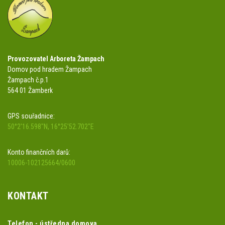
Provozovatel Arboreta Žampach
Domov pod hradem Žampach
Žampach č.p.1
564 01 Žamberk
GPS souřadnice:
50°2'16.598"N, 16°25'52.702"E
Konto finančních darů:
10006-102125664/0600
KONTAKT
Telefon - ústředna domova