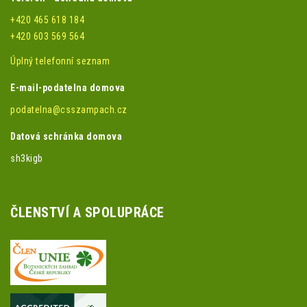
+420 465 618 184
+420 603 569 564
Úplný telefonní seznam
E-mail-podatelna domova
podatelna@csszampach.cz
Datová schránka domova
sh3kigb
ČLENSTVÍ A SPOLUPRÁCE