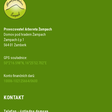
Provozovatel Arboreta Žampach
Domov pod hradem Žampach
Žampach č.p.1
564 01 Žamberk
GPS souřadnice:
50°2'16.598"N, 16°25'52.702"E
Konto finančních darů:
10006-102125664/0600
KONTAKT
Telefon - ústředna domova