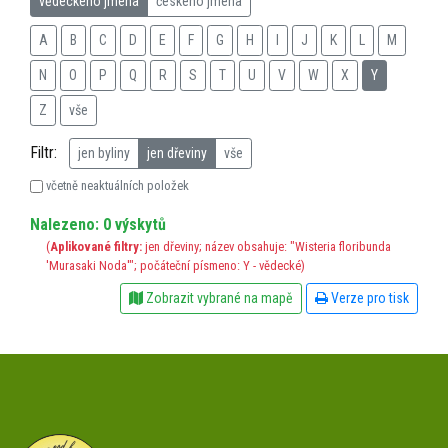
vědeckého jména
českého jména
A
B
C
D
E
F
G
H
I
J
K
L
M
N
O
P
Q
R
S
T
U
V
W
X
Y
Z
vše
Filtr:
jen byliny
jen dřeviny
vše
včetně neaktuálních položek
Nalezeno: 0 výskytů
(
Aplikované filtry:
jen dřeviny; název obsahuje: "Wisteria floribunda
'Murasaki Noda'"; počáteční písmeno: Y - vědecké)
Zobrazit vybrané na mapě
Verze pro tisk