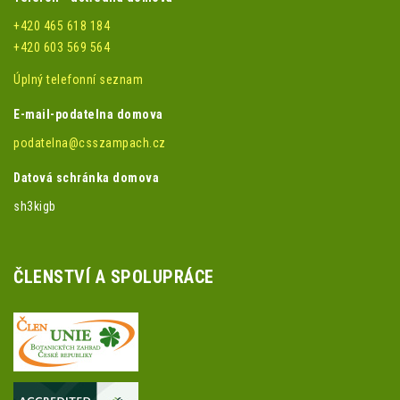
+420 465 618 184
+420 603 569 564
Úplný telefonní seznam
E-mail-podatelna domova
podatelna@csszampach.cz
Datová schránka domova
sh3kigb
ČLENSTVÍ A SPOLUPRÁCE