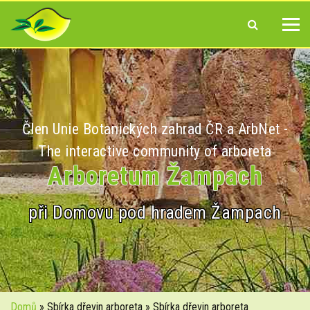
Člen Unie Botanických zahrad ČR a ArbNet -
The interactive community of arboreta
Arboretum Žampach
při Domovu pod hradem Žampach
Domů
» Sbírka dřevin arboreta » Sbírka dřevin arboreta