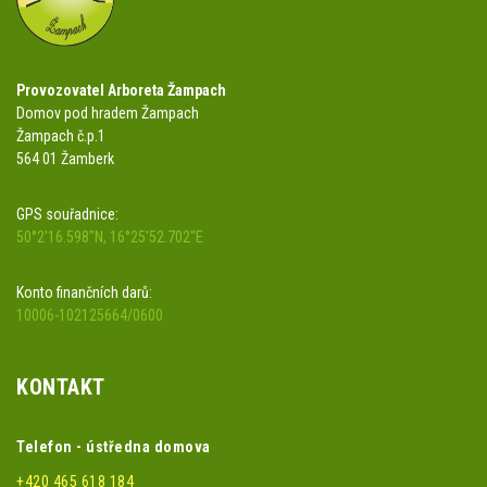
Provozovatel Arboreta Žampach
Domov pod hradem Žampach
Žampach č.p.1
564 01 Žamberk
GPS souřadnice:
50°2'16.598"N, 16°25'52.702"E
Konto finančních darů:
10006-102125664/0600
KONTAKT
Telefon - ústředna domova
+420 465 618 184