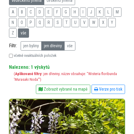
vědeckého jména
českého jména
A
B
C
D
E
F
G
H
I
J
K
L
M
N
O
P
Q
R
S
T
U
V
W
X
Y
Z
vše
Filtr:
jen byliny
jen dřeviny
vše
včetně neaktuálních položek
Nalezeno: 1 výskytů
(
Aplikované filtry:
jen dřeviny; název obsahuje: "Wisteria floribunda
'Murasaki Noda'")
Zobrazit vybrané na mapě
Verze pro tisk