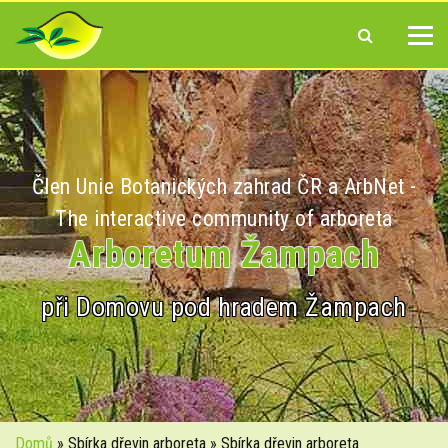
Člen Unie Botanických zahrad ČR a ArbNet -
The interactive community of arboreta
Arboretum Žampach
při Domovu pod hradem Žampach
Domů
» Sbírka dřevin arboreta » Sbírka dřevin arboreta