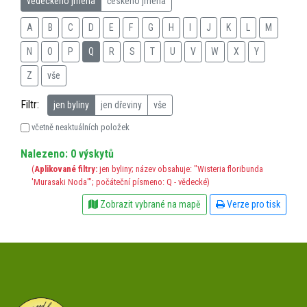
vědeckého jména
českého jména
A
B
C
D
E
F
G
H
I
J
K
L
M
N
O
P
Q
R
S
T
U
V
W
X
Y
Z
vše
Filtr:
jen byliny
jen dřeviny
vše
včetně neaktuálních položek
Nalezeno: 0 výskytů
(
Aplikované filtry:
jen byliny; název obsahuje: "Wisteria floribunda
'Murasaki Noda'"; počáteční písmeno: Q - vědecké)
Zobrazit vybrané na mapě
Verze pro tisk