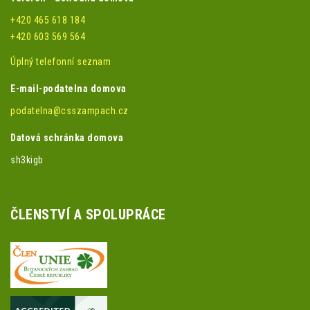
+420 465 618 184
+420 603 569 564
Úplný telefonní seznam
E-mail-podatelna domova
podatelna@csszampach.cz
Datová schránka domova
sh3kigb
ČLENSTVÍ A SPOLUPRÁCE