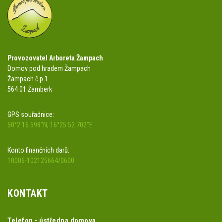
Provozovatel Arboreta Žampach
Domov pod hradem Žampach
Žampach č.p.1
564 01 Žamberk
GPS souřadnice:
50°2'16.598"N, 16°25'52.702"E
Konto finančních darů:
10006-102125664/0600
KONTAKT
Telefon - ústředna domova