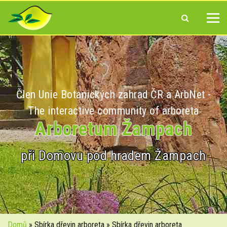
Člen Unie Botanických zahrad ČR a ArbNet -
The interactive community of arboreta
Arboretum Žampach
při Domovu pod hradem Žampach
Domů
» Sbírka dřevin arboreta » Sbírka dřevin arboreta