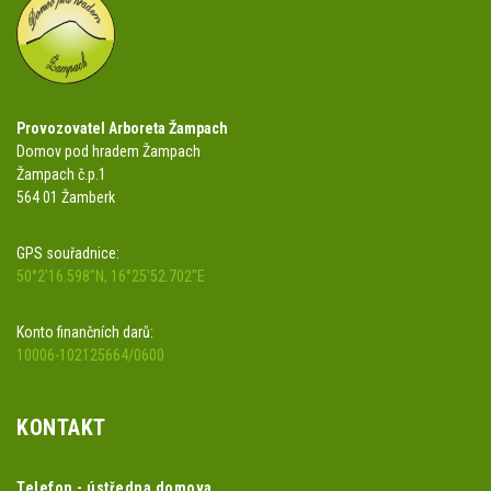
Provozovatel Arboreta Žampach
Domov pod hradem Žampach
Žampach č.p.1
564 01 Žamberk
GPS souřadnice:
50°2'16.598"N, 16°25'52.702"E
Konto finančních darů:
10006-102125664/0600
KONTAKT
Telefon - ústředna domova