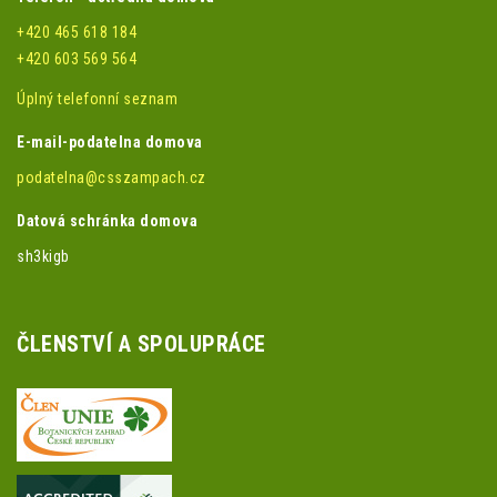
+420 465 618 184
+420 603 569 564
Úplný telefonní seznam
E-mail-podatelna domova
podatelna@csszampach.cz
Datová schránka domova
sh3kigb
ČLENSTVÍ A SPOLUPRÁCE