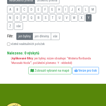
vědeckého jména
českého jména
A
B
C
D
E
F
G
H
I
J
K
L
M
N
O
P
Q
R
S
T
U
V
W
X
Y
Z
vše
Filtr:
jen byliny
jen dřeviny
vše
včetně neaktuálních položek
Nalezeno: 0 výskytů
(
Aplikované filtry:
jen byliny; název obsahuje: "Wisteria floribunda
'Murasaki Noda'"; počáteční písmeno: Y - vědecké)
Zobrazit vybrané na mapě
Verze pro tisk