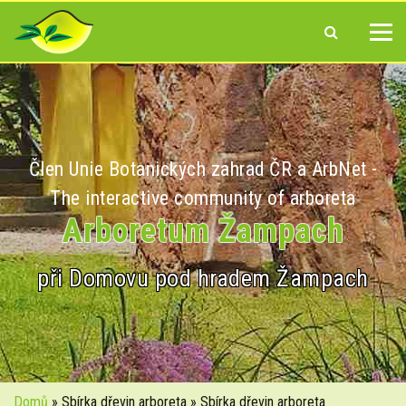
Člen Unie Botanických zahrad ČR a ArbNet -
The interactive community of arboreta
Arboretum Žampach
při Domovu pod hradem Žampach
Domů
» Sbírka dřevin arboreta » Sbírka dřevin arboreta