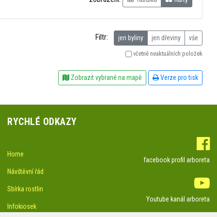
Filtr:
jen byliny
jen dřeviny
vše
včetně neaktuálních položek
Zobrazit vybrané na mapě
Verze pro tisk
RYCHLÉ ODKAZY
Home
facebook profil arboreta
Návštěvní řád
Sbírka rostlin
Youtube kanál arboreta
Infokiosek