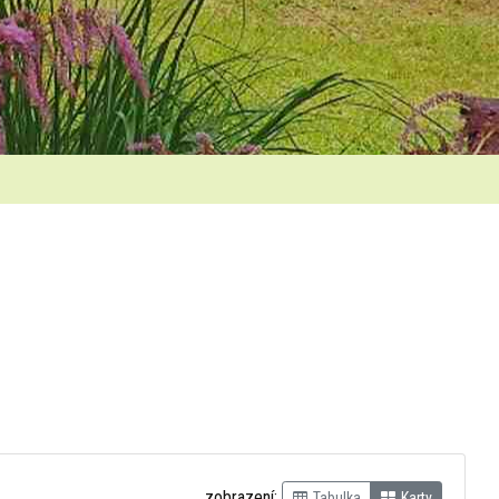
zobrazení:
Tabulka
Karty