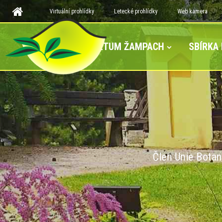
Virtuální prohlídky
Letecké prohlídky
Web kamera
ARBORETUM ŽAMPACH
SBÍRKA
Člen Unie Botan