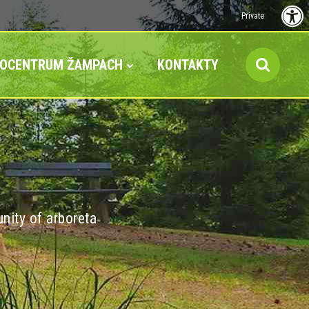
Private
FOCENTRUM ŽAMPACH
KONTAKTY
nity of arboreta