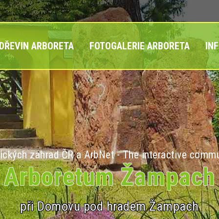
 DŘEVIN ARBORETA
FOTOGALERIE ARBORETA
IN
ických zahrad ČR a ArbNet - The interactive commu
Arboretum Žampach
při Domovu pod hradem Žampach