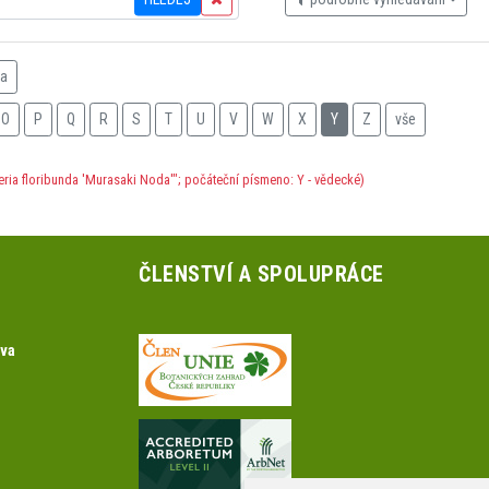
na
O
P
Q
R
S
T
U
V
W
X
Y
Z
vše
eria floribunda 'Murasaki Noda'"; počáteční písmeno: Y - vědecké)
ČLENSTVÍ A SPOLUPRÁCE
ova