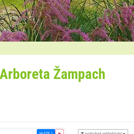
 Arboreta Žampach
HLEDEJ
podrobné vyhledávání