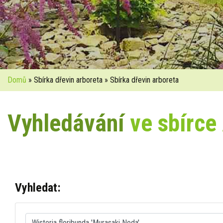
Domů
» Sbírka dřevin arboreta » Sbírka dřevin arboreta
Vyhledávání
ve sbírce
Vyhledat: