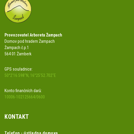
Provozovatel Arboreta Žampach
Domov pod hradem Žampach
Žampach č.p.1
564 01 Žamberk
GPS souřadnice:
50°2'16.598"N, 16°25'52.702"E
Konto finančních darů:
10006-102125664/0600
KONTAKT
Telefon - ústředna domova