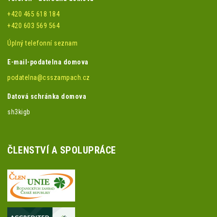
+420 465 618 184
+420 603 569 564
Úplný telefonní seznam
E-mail-podatelna domova
podatelna@csszampach.cz
Datová schránka domova
sh3kigb
ČLENSTVÍ A SPOLUPRÁCE