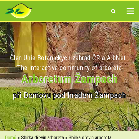
Člen Unie Botanických zahrad ČR a ArbNet -
The interactive community of arboreta
Arboretum Žampach
při Domovu pod hradem Žampach
Domů
» Sbírka dřevin arboreta » Sbírka dřevin arboreta