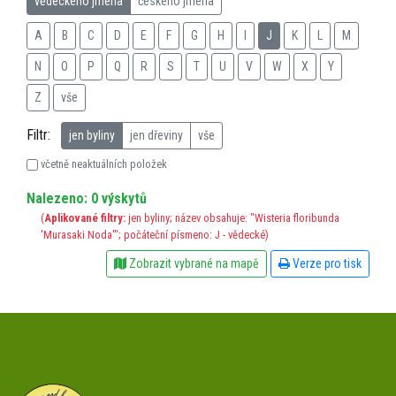
vědeckého jména
českého jména
A
B
C
D
E
F
G
H
I
J
K
L
M
N
O
P
Q
R
S
T
U
V
W
X
Y
Z
vše
Filtr:
jen byliny
jen dřeviny
vše
včetně neaktuálních položek
Nalezeno: 0 výskytů
(
Aplikované filtry:
jen byliny; název obsahuje: "Wisteria floribunda
'Murasaki Noda'"; počáteční písmeno: J - vědecké)
Zobrazit vybrané na mapě
Verze pro tisk