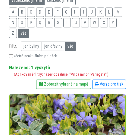
vědeckého jména
českého jména
A
B
C
D
E
F
G
H
I
J
K
L
M
N
O
P
Q
R
S
T
U
V
W
X
Y
Z
vše
Filtr:
jen byliny
jen dřeviny
vše
včetně neaktuálních položek
Nalezeno: 1 výskytů
(
Aplikované filtry:
název obsahuje: "Vinca minor 'Variegata'")
Zobrazit vybrané na mapě
Verze pro tisk