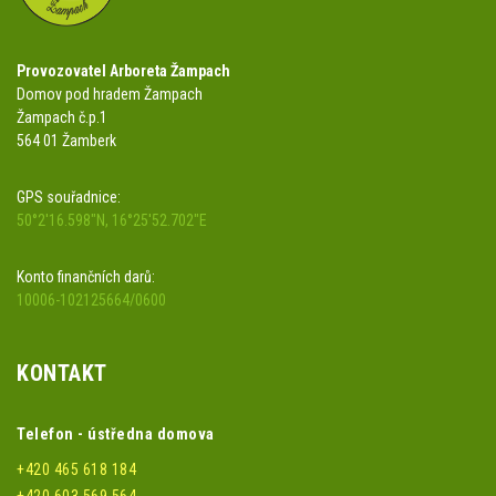
Provozovatel Arboreta Žampach
Domov pod hradem Žampach
Žampach č.p.1
564 01 Žamberk
GPS souřadnice:
50°2'16.598"N, 16°25'52.702"E
Konto finančních darů:
10006-102125664/0600
KONTAKT
Telefon - ústředna domova
+420 465 618 184