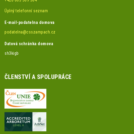
+420 603 569 564
Úplný telefonní seznam
E-mail-podatelna domova
podatelna@csszampach.cz
Datová schránka domova
sh3kigb
ČLENSTVÍ A SPOLUPRÁCE