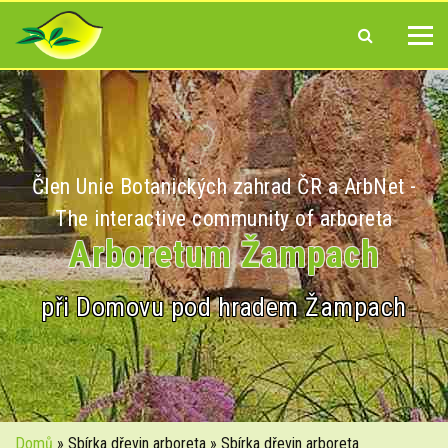
Člen Unie Botanických zahrad ČR a ArbNet -
The interactive community of arboreta
Arboretum Žampach
při Domovu pod hradem Žampach
Domů
» Sbírka dřevin arboreta » Sbírka dřevin arboreta