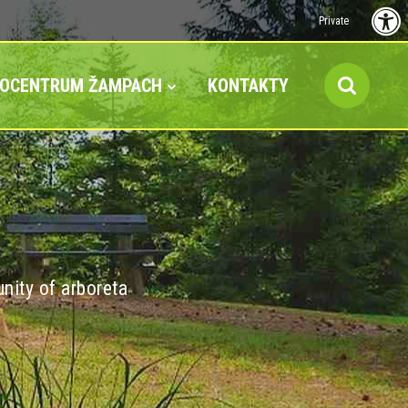
Private
FOCENTRUM ŽAMPACH
KONTAKTY
nity of arboreta