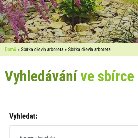
Domů
» Sbírka dřevin arboreta » Sbírka dřevin arboreta
Vyhledávání
ve sbírce
Vyhledat: