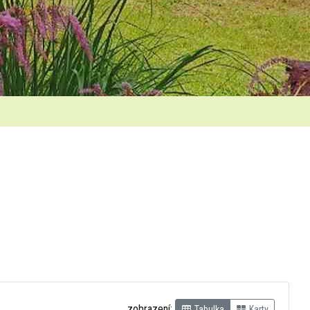
zobrazení:
Tabulka
Karty