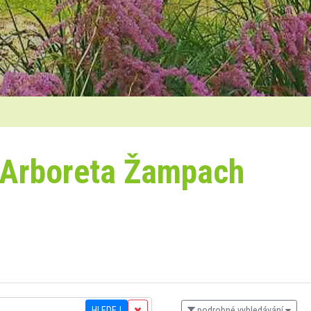
 Arboreta Žampach
HLEDEJ
podrobné vyhledávání