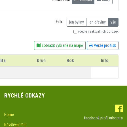
Filtr:
jen byliny
jen dřeviny
vše
včetně neaktuálních položek
Zobrazit vybrané na mapě
Verze pro tisk
ita
Druh
Rok
Info
RYCHLÉ ODKAZY
Home
facebook profil arboreta
Návštěvní řád