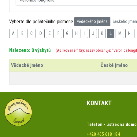
Vyberte dle počátečního písmene
vědeckého jména
českého jmé
A
B
C
D
E
F
G
H
I
J
K
L
M
N
Nalezeno: 0 výskytů
(
Aplikované filtry:
název obsahuje: "Veronica longif
Vědecké jméno
České jméno
KONTAKT
Telefon - ústředna dom
+420 465 618 184