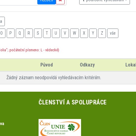
na
O
P
Q
R
S
T
U
V
W
X
Y
Z
vše
olia"; počáteční písmeno: L - vědecké)
Původ
Odkazy
Lokal
Žádný záznam neodpovídá vyhledávacím kritériím.
ČLENSTVÍ A SPOLUPRÁCE
ova