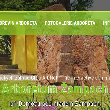
 DŘEVIN ARBORETA
FOTOGALERIE ARBORETA
IN
ických zahrad ČR a ArbNet - The interactive commu
Arboretum Žampach
při Domovu pod hradem Žampach