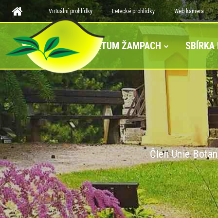
Virtuální prohlídky
Letecké prohlídky
Web kamera
ARBORETUM ŽAMPACH
SBÍRKA
Člen Unie Botan