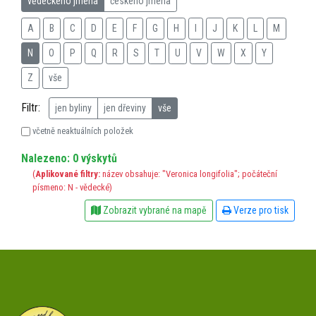
vědeckého jména
českého jména
A
B
C
D
E
F
G
H
I
J
K
L
M
N
O
P
Q
R
S
T
U
V
W
X
Y
Z
vše
Filtr:
jen byliny
jen dřeviny
vše
včetně neaktuálních položek
Nalezeno: 0 výskytů
(
Aplikované filtry:
název obsahuje: "Veronica longifolia"; počáteční
písmeno: N - vědecké)
Zobrazit vybrané na mapě
Verze pro tisk