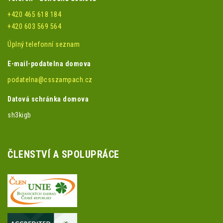
+420 465 618 184
+420 603 569 564
Úplný telefonní seznam
E-mail-podatelna domova
podatelna@csszampach.cz
Datová schránka domova
sh3kigb
ČLENSTVÍ A SPOLUPRÁCE