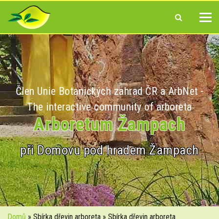
Člen Unie Botanických zahrad ČR a ArbNet -
The interactive community of arboreta
Arboretum Žampach
při Domovu pod hradem Žampach
Domů
» Sbírka dřevin arboreta » Sbírka dřevin arboreta