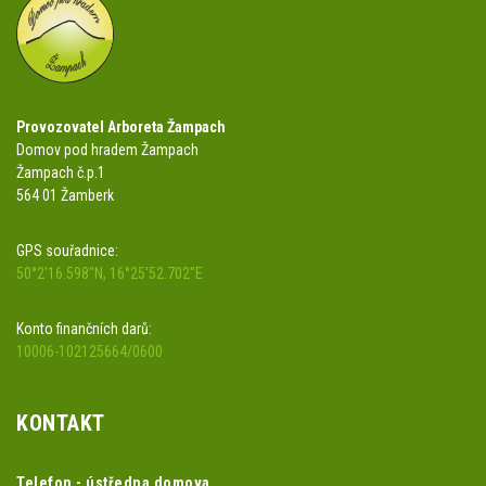
Provozovatel Arboreta Žampach
Domov pod hradem Žampach
Žampach č.p.1
564 01 Žamberk
GPS souřadnice:
50°2'16.598"N, 16°25'52.702"E
Konto finančních darů:
10006-102125664/0600
KONTAKT
Telefon - ústředna domova