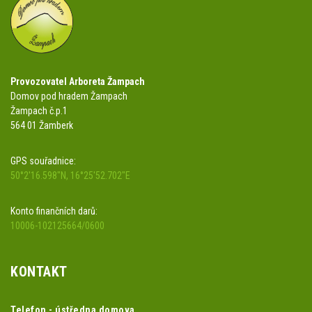
Provozovatel Arboreta Žampach
Domov pod hradem Žampach
Žampach č.p.1
564 01 Žamberk
GPS souřadnice:
50°2'16.598"N, 16°25'52.702"E
Konto finančních darů:
10006-102125664/0600
KONTAKT
Telefon - ústředna domova