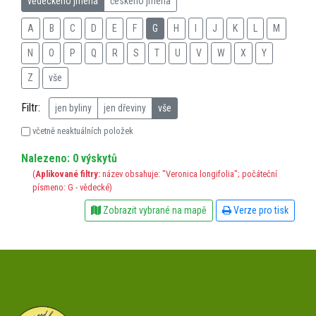
vědeckého jména
českého jména
A
B
C
D
E
F
G
H
I
J
K
L
M
N
O
P
Q
R
S
T
U
V
W
X
Y
Z
vše
Filtr:
jen byliny
jen dřeviny
vše
včetně neaktuálních položek
Nalezeno: 0 výskytů
(
Aplikované filtry:
název obsahuje: "Veronica longifolia"; počáteční
písmeno: G - vědecké)
Zobrazit vybrané na mapě
Verze pro tisk