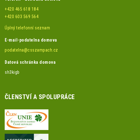
+420 465 618 184
+420 603 569 564
Úplný telefonní seznam
E-mail-podatelna domova
podatelna@csszampach.cz
Datová schránka domova
sh3kigb
ČLENSTVÍ A SPOLUPRÁCE