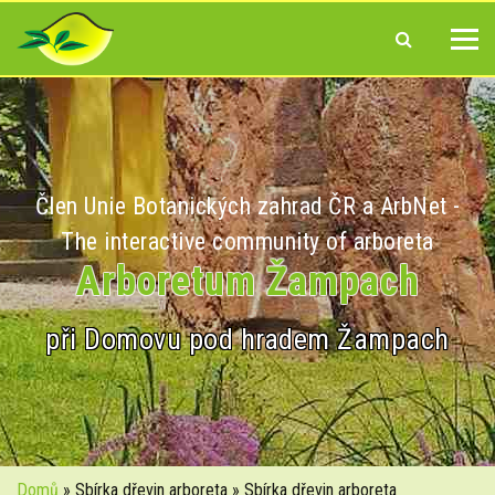
Člen Unie Botanických zahrad ČR a ArbNet -
The interactive community of arboreta
Arboretum Žampach
při Domovu pod hradem Žampach
Domů
» Sbírka dřevin arboreta » Sbírka dřevin arboreta