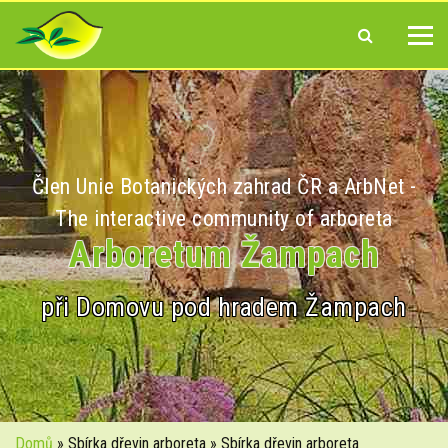
Člen Unie Botanických zahrad ČR a ArbNet -
The interactive community of arboreta
Arboretum Žampach
při Domovu pod hradem Žampach
Domů
» Sbírka dřevin arboreta » Sbírka dřevin arboreta