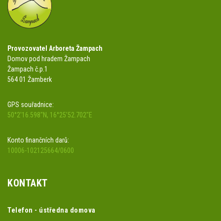
Provozovatel Arboreta Žampach
Domov pod hradem Žampach
Žampach č.p.1
564 01 Žamberk
GPS souřadnice:
50°2'16.598"N, 16°25'52.702"E
Konto finančních darů:
10006-102125664/0600
KONTAKT
Telefon - ústředna domova