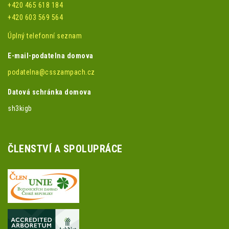
+420 465 618 184
+420 603 569 564
Úplný telefonní seznam
E-mail-podatelna domova
podatelna@csszampach.cz
Datová schránka domova
sh3kigb
ČLENSTVÍ A SPOLUPRÁCE