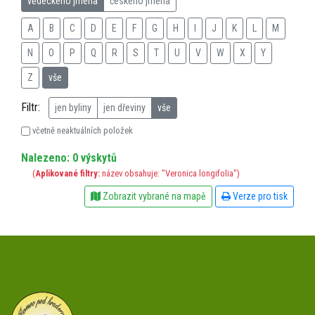
vědeckého jména
českého jména
A
B
C
D
E
F
G
H
I
J
K
L
M
N
O
P
Q
R
S
T
U
V
W
X
Y
Z
vše
Filtr:
jen byliny
jen dřeviny
vše
včetně neaktuálních položek
Nalezeno: 0 výskytů
(
Aplikované filtry:
název obsahuje: "Veronica longifolia")
Zobrazit vybrané na mapě
Verze pro tisk