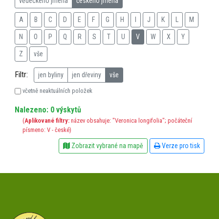
vědeckého jména
českého jména
A
B
C
D
E
F
G
H
I
J
K
L
M
N
O
P
Q
R
S
T
U
V
W
X
Y
Z
vše
Filtr:
jen byliny
jen dřeviny
vše
včetně neaktuálních položek
Nalezeno: 0 výskytů
(
Aplikované filtry:
název obsahuje: "Veronica longifolia"; počáteční
písmeno: V - české)
Zobrazit vybrané na mapě
Verze pro tisk