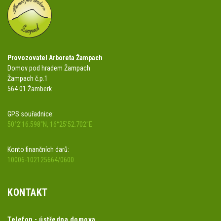
Provozovatel Arboreta Žampach
Domov pod hradem Žampach
Žampach č.p.1
564 01 Žamberk
GPS souřadnice:
50°2'16.598"N, 16°25'52.702"E
Konto finančních darů:
10006-102125664/0600
KONTAKT
Telefon - ústředna domova