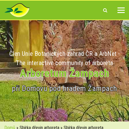
Člen Unie Botanických zahrad ČR a ArbNet -
The interactive community of arboreta
Arboretum Žampach
při Domovu pod hradem Žampach
Domů
» Sbírka dřevin arboreta » Sbírka dřevin arboreta