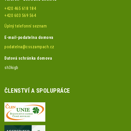
+420 465 618 184
+420 603 569 564
Úplný telefonní seznam
E-mail-podatelna domova
podatelna@csszampach.cz
Datová schránka domova
sh3kigb
ČLENSTVÍ A SPOLUPRÁCE