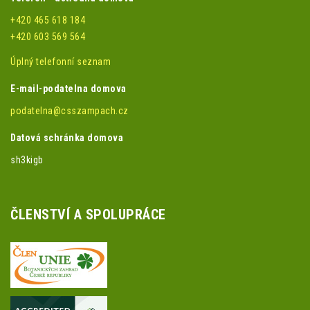
+420 465 618 184
+420 603 569 564
Úplný telefonní seznam
E-mail-podatelna domova
podatelna@csszampach.cz
Datová schránka domova
sh3kigb
ČLENSTVÍ A SPOLUPRÁCE