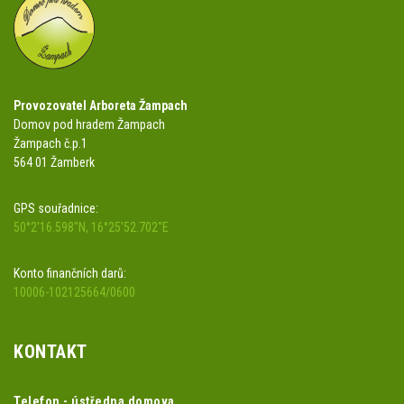
Provozovatel Arboreta Žampach
Domov pod hradem Žampach
Žampach č.p.1
564 01 Žamberk
GPS souřadnice:
50°2'16.598"N, 16°25'52.702"E
Konto finančních darů:
10006-102125664/0600
KONTAKT
Telefon - ústředna domova