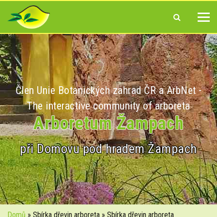
Člen Unie Botanických zahrad ČR a ArbNet -
The interactive community of arboreta
Arboretum Žampach
při Domovu pod hradem Žampach
Domů
» Sbírka dřevin arboreta » Sbírka dřevin arboreta