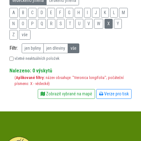
vědeckého jména
českého jména
A
B
C
D
E
F
G
H
I
J
K
L
M
N
O
P
Q
R
S
T
U
V
W
X
Y
Z
vše
Filtr:
jen byliny
jen dřeviny
vše
včetně neaktuálních položek
Nalezeno: 0 výskytů
(
Aplikované filtry:
název obsahuje: "Veronica longifolia"; počáteční
písmeno: X - vědecké)
Zobrazit vybrané na mapě
Verze pro tisk