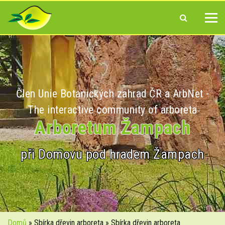
Člen Unie Botanických zahrad ČR a ArbNet -
The interactive community of arboreta
Arboretum Žampach
při Domovu pod hradem Žampach
Domů
» Sbírka dřevin arboreta » Sbírka dřevin arboreta