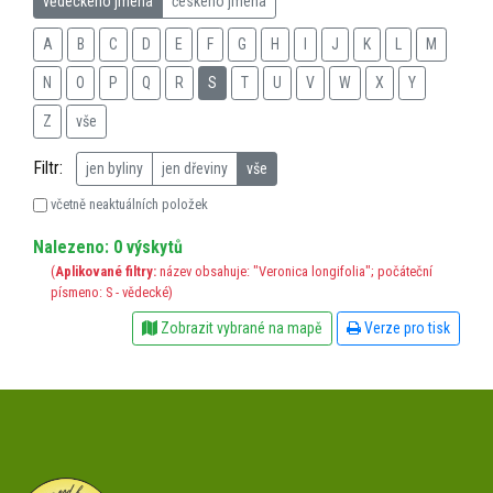
vědeckého jména
českého jména
A
B
C
D
E
F
G
H
I
J
K
L
M
N
O
P
Q
R
S
T
U
V
W
X
Y
Z
vše
Filtr:
jen byliny
jen dřeviny
vše
včetně neaktuálních položek
Nalezeno: 0 výskytů
(
Aplikované filtry:
název obsahuje: "Veronica longifolia"; počáteční
písmeno: S - vědecké)
Zobrazit vybrané na mapě
Verze pro tisk