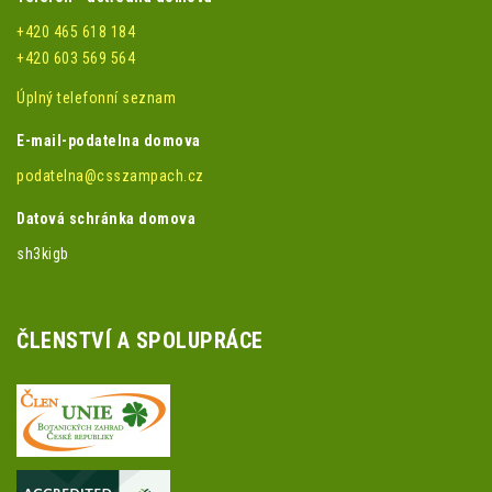
+420 465 618 184
+420 603 569 564
Úplný telefonní seznam
E-mail-podatelna domova
podatelna@csszampach.cz
Datová schránka domova
sh3kigb
ČLENSTVÍ A SPOLUPRÁCE