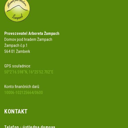
Provozovatel Arboreta Žampach
Domov pod hradem Žampach
Žampach č.p.1
564 01 Žamberk
GPS souřadnice:
50°2'16.598"N, 16°25'52.702"E
Konto finančních darů:
10006-102125664/0600
KONTAKT
Telefon - ústředna domova