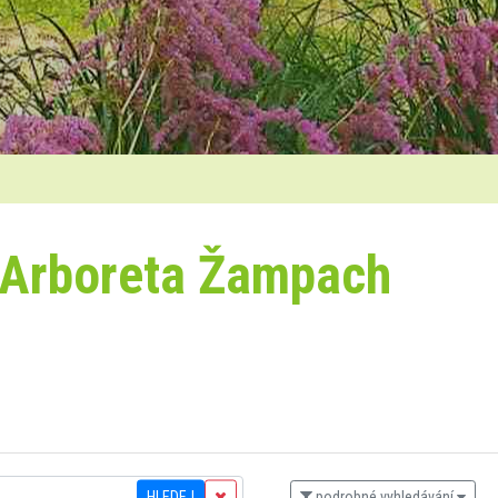
 Arboreta Žampach
HLEDEJ
podrobné vyhledávání