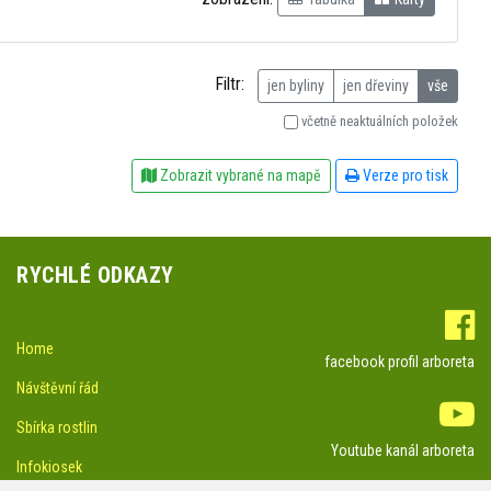
Filtr:
jen byliny
jen dřeviny
vše
včetně neaktuálních položek
Zobrazit vybrané na mapě
Verze pro tisk
RYCHLÉ ODKAZY
Home
facebook profil arboreta
Návštěvní řád
Sbírka rostlin
Youtube kanál arboreta
Infokiosek