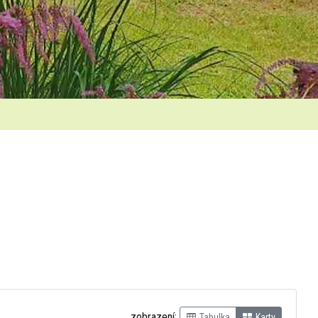
zobrazení:
Tabulka
Karty