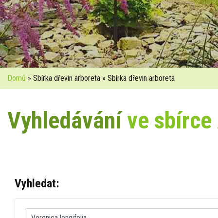
Domů
» Sbírka dřevin arboreta » Sbírka dřevin arboreta
Vyhledávání
ve sbírce
Vyhledat: