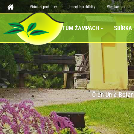
Virtuální prohlídky
Letecké prohlídky
Web kamera
ARBORETUM ŽAMPACH
SBÍRKA
Člen Unie Botan