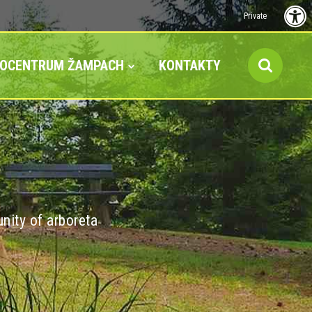
Private
FOCENTRUM ŽAMPACH
KONTAKTY
nity of arboreta