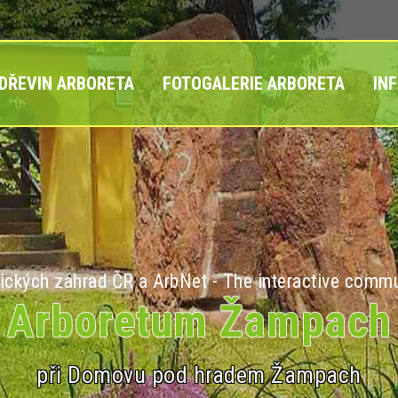
 DŘEVIN ARBORETA
FOTOGALERIE ARBORETA
IN
ických zahrad ČR a ArbNet - The interactive commu
Arboretum Žampach
při Domovu pod hradem Žampach