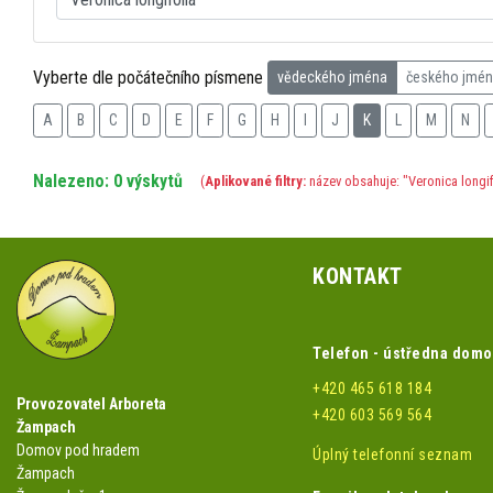
Vyberte dle počátečního písmene
vědeckého jména
českého jmé
A
B
C
D
E
F
G
H
I
J
K
L
M
N
Nalezeno: 0 výskytů
(
Aplikované filtry:
název obsahuje: "Veronica longif
KONTAKT
Telefon - ústředna dom
+420 465 618 184
Provozovatel Arboreta
+420 603 569 564
Žampach
Domov pod hradem
Úplný telefonní seznam
Žampach