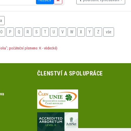
na
O
P
Q
R
S
T
U
V
W
X
Y
Z
vše
olia"; počáteční písmeno: K - vědecké)
ČLENSTVÍ A SPOLUPRÁCE
ova