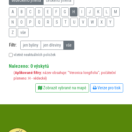
vědeckého jména
českého jména
A
B
C
D
E
F
G
H
I
J
K
L
M
N
O
P
Q
R
S
T
U
V
W
X
Y
Z
vše
Filtr:
jen byliny
jen dřeviny
vše
včetně neaktuálních položek
Nalezeno: 0 výskytů
(
Aplikované filtry:
název obsahuje: "Veronica longifolia"; počáteční
písmeno: H - vědecké)
Zobrazit vybrané na mapě
Verze pro tisk