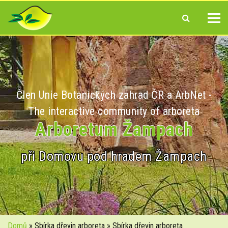
Člen Unie Botanických zahrad ČR a ArbNet -
The interactive community of arboreta
Arboretum Žampach
při Domovu pod hradem Žampach
Domů
» Sbírka dřevin arboreta » Sbírka dřevin arboreta