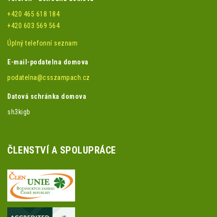
+420 465 618 184
+420 603 569 564
Úplný telefonní seznam
E-mail-podatelna domova
podatelna@csszampach.cz
Datová schránka domova
sh3kigb
ČLENSTVÍ A SPOLUPRÁCE