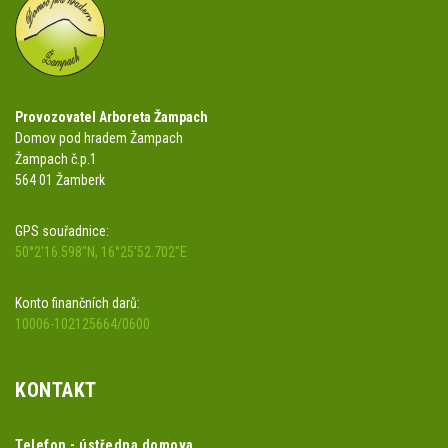
Provozovatel Arboreta Žampach
Domov pod hradem Žampach
Žampach č.p.1
564 01 Žamberk
GPS souřadnice:
50°2'16.598"N, 16°25'52.702"E
Konto finančních darů:
10006-102125664/0600
KONTAKT
Telefon - ústředna domova