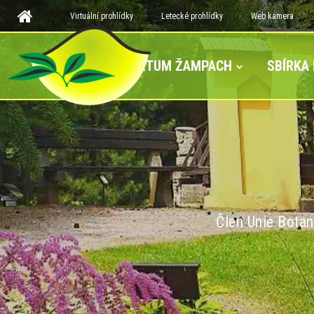
Virtuální prohlídky
Letecké prohlídky
Web kamera
ARBORETUM ŽAMPACH
SBÍRKA
Člen Unie Botan