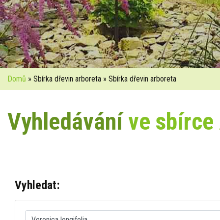
Domů
» Sbírka dřevin arboreta » Sbírka dřevin arboreta
Vyhledávání
ve sbírce
Vyhledat: