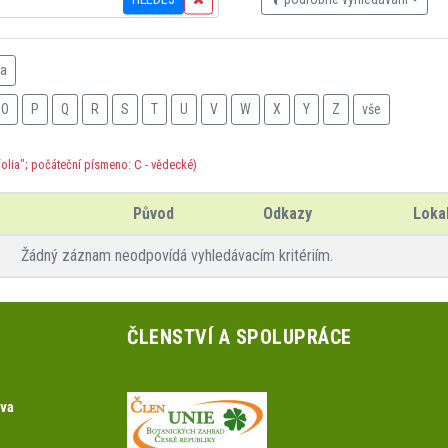
na
O
P
Q
R
S
T
U
V
W
X
Y
Z
vše
olia"; počáteční písmeno: C - vědecké)
Původ
Odkazy
Lokal
Žádný záznam neodpovídá vyhledávacím kritériím.
ČLENSTVÍ A SPOLUPRÁCE
ova