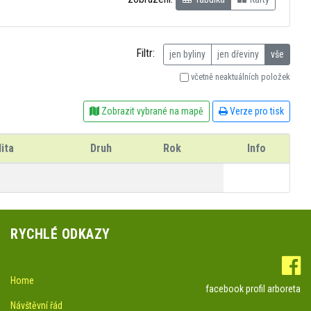
Filtr:
jen byliny
jen dřeviny
vše
včetně neaktuálních položek
Zobrazit vybrané na mapě
Verze pro tisk
ita
Druh
Rok
Info
RYCHLÉ ODKAZY
Home
facebook profil arboreta
Návštěvní řád