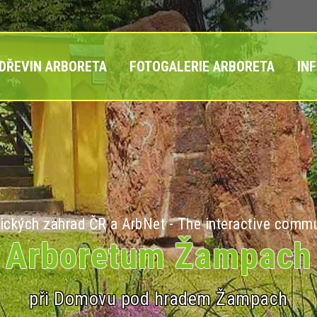
 DŘEVIN ARBORETA
FOTOGALERIE ARBORETA
IN
ických zahrad ČR a ArbNet - The interactive commu
Arboretum Žampach
při Domovu pod hradem Žampach