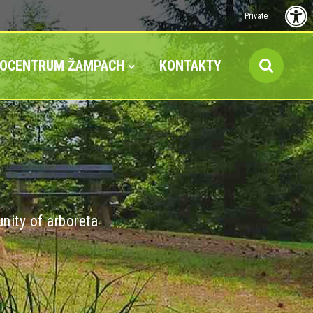
Private
FOCENTRUM ŽAMPACH
KONTAKTY
nity of arboreta