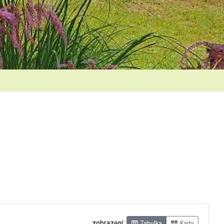
zobrazení:
Tabulka
Karty