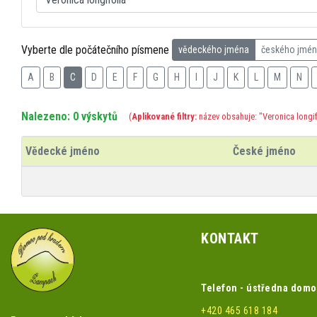
Vyberte dle počátečního písmene
vědeckého jména
českého jmé
A
B
C
D
E
F
G
H
I
J
K
L
M
N
Nalezeno: 0 výskytů
(
Aplikované filtry:
název obsahuje: "Veronica longif
Vědecké jméno
České jméno
KONTAKT
Telefon - ústředna dom
+420 465 618 184