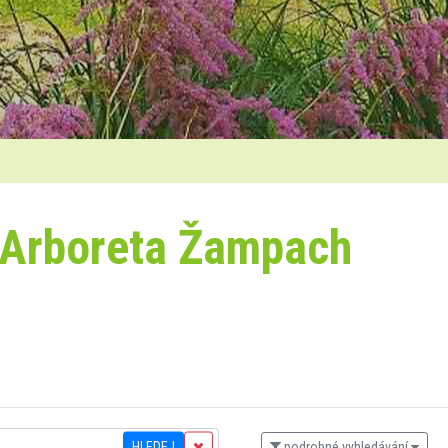
 Arboreta Žampach
HLEDEJ
podrobné vyhledávání