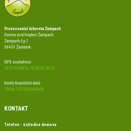
Provozovatel Arboreta Žampach
Domov pod hradem Žampach
Žampach č.p.1
564 01 Žamberk
GPS souřadnice:
50°2'16.598"N, 16°25'52.702"E
Konto finančních darů:
10006-102125664/0600
KONTAKT
Telefon - ústředna domova