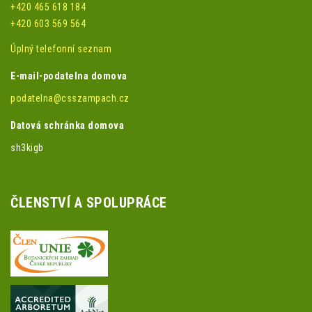
+420 465 618 184
+420 603 569 564
Úplný telefonní seznam
E-mail-podatelna domova
podatelna@csszampach.cz
Datová schránka domova
sh3kigb
ČLENSTVÍ A SPOLUPRÁCE