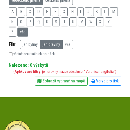
vědeckého jména
českého jména
A
B
C
D
E
F
G
H
I
J
K
L
M
N
O
P
Q
R
S
T
U
V
W
X
Y
Z
vše
Filtr:
jen byliny
jen dřeviny
vše
včetně neaktuálních položek
Nalezeno: 0 výskytů
(
Aplikované filtry:
jen dřeviny; název obsahuje: "Veronica longifolia")
Zobrazit vybrané na mapě
Verze pro tisk