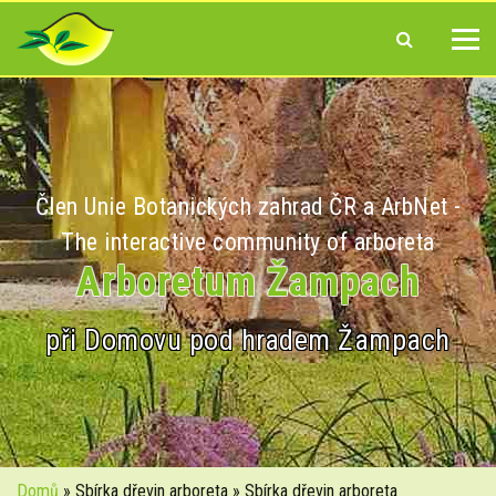
Člen Unie Botanických zahrad ČR a ArbNet -
The interactive community of arboreta
Arboretum Žampach
při Domovu pod hradem Žampach
Domů
» Sbírka dřevin arboreta » Sbírka dřevin arboreta