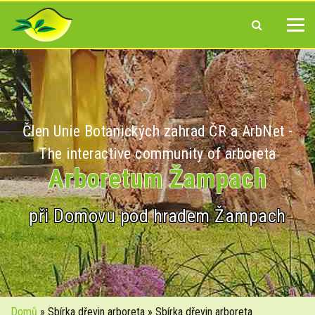
Člen Unie Botanických zahrad ČR a ArbNet -
The interactive community of arboreta
Arboretum Žampach
při Domovu pod hradem Žampach
Domů
» Sbírka dřevin arboreta » Sbírka dřevin arboreta