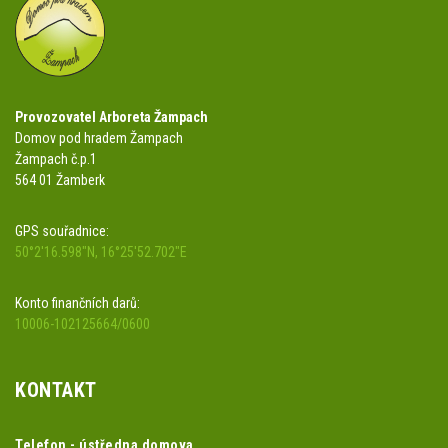
Provozovatel Arboreta Žampach
Domov pod hradem Žampach
Žampach č.p.1
564 01 Žamberk
GPS souřadnice:
50°2'16.598"N, 16°25'52.702"E
Konto finančních darů:
10006-102125664/0600
KONTAKT
Telefon - ústředna domova