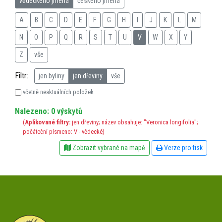
vědeckého jména
českého jména
A
B
C
D
E
F
G
H
I
J
K
L
M
N
O
P
Q
R
S
T
U
V
W
X
Y
Z
vše
Filtr:
jen byliny
jen dřeviny
vše
včetně neaktuálních položek
Nalezeno: 0 výskytů
(
Aplikované filtry:
jen dřeviny; název obsahuje: "Veronica longifolia";
počáteční písmeno: V - vědecké)
Zobrazit vybrané na mapě
Verze pro tisk