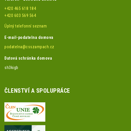
+420 465 618 184
+420 603 569 564
Úplný telefonní seznam
E-mail-podatelna domova
podatelna@csszampach.cz
Datová schránka domova
sh3kigb
ČLENSTVÍ A SPOLUPRÁCE