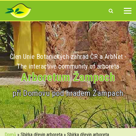
Člen Unie Botanických zahrad ČR a ArbNet -
The interactive community of arboreta
Arboretum Žampach
při Domovu pod hradem Žampach
Domů
» Sbírka dřevin arboreta » Sbírka dřevin arboreta