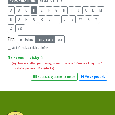
vědeckého jména
českého jména
A
B
C
D
E
F
G
H
I
J
K
L
M
N
O
P
Q
R
S
T
U
V
W
X
Y
Z
vše
Filtr:
jen byliny
jen dřeviny
vše
včetně neaktuálních položek
Nalezeno: 0 výskytů
(
Aplikované filtry:
jen dřeviny; název obsahuje: "Veronica longifolia";
počáteční písmeno: D - vědecké)
Zobrazit vybrané na mapě
Verze pro tisk