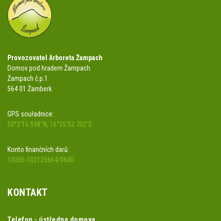
Provozovatel Arboreta Žampach
Domov pod hradem Žampach
Žampach č.p.1
564 01 Žamberk
GPS souřadnice:
50°2'16.598"N, 16°25'52.702"E
Konto finančních darů:
10006-102125664/0600
KONTAKT
Telefon - ústředna domova