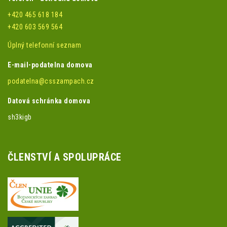
+420 465 618 184
+420 603 569 564
Úplný telefonní seznam
E-mail-podatelna domova
podatelna@csszampach.cz
Datová schránka domova
sh3kigb
ČLENSTVÍ A SPOLUPRÁCE