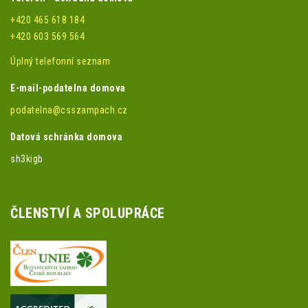
+420 465 618 184
+420 603 569 564
Úplný telefonní seznam
E-mail-podatelna domova
podatelna@csszampach.cz
Datová schránka domova
sh3kigb
ČLENSTVÍ A SPOLUPRÁCE