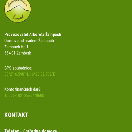
Provozovatel Arboreta Žampach
Domov pod hradem Žampach
Žampach č.p.1
564 01 Žamberk
GPS souřadnice:
50°2'16.598"N, 16°25'52.702"E
Konto finančních darů:
10006-102125664/0600
KONTAKT
Telefon - ústředna domova