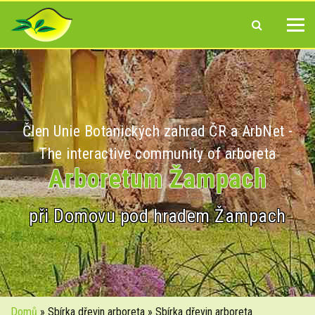
Člen Unie Botanických zahrad ČR a ArbNet -
The interactive community of arboreta
Arboretum Žampach
při Domovu pod hradem Žampach
Domů
» Sbírka dřevin arboreta » Sbírka dřevin arboreta