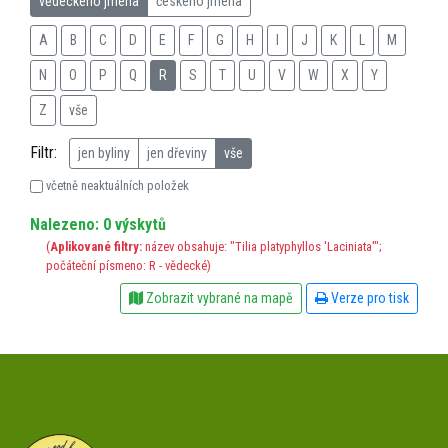
vědeckého jména
českého jména
A
B
C
D
E
F
G
H
I
J
K
L
M
N
O
P
Q
R
S
T
U
V
W
X
Y
Z
vše
Filtr:
jen byliny
jen dřeviny
vše
včetně neaktuálních položek
Nalezeno: 0 výskytů
(
Aplikované filtry:
název obsahuje: "Tilia platyphyllos 'Laciniata'";
počáteční písmeno: R - vědecké)
Zobrazit vybrané na mapě
Verze pro tisk