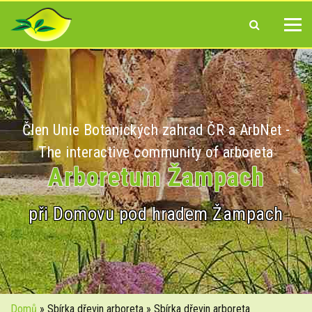
Člen Unie Botanických zahrad ČR a ArbNet -
The interactive community of arboreta
Arboretum Žampach
při Domovu pod hradem Žampach
Domů
» Sbírka dřevin arboreta » Sbírka dřevin arboreta