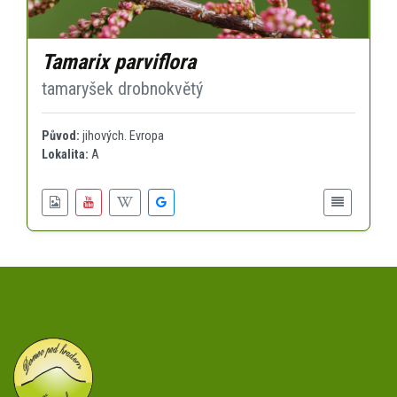
Tamarix parviflora
tamaryšek drobnokvětý
Původ:
jihových. Evropa
Lokalita:
A