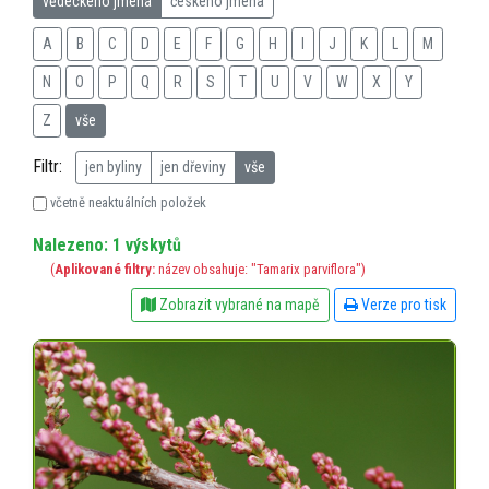
vědeckého jména
českého jména
A
B
C
D
E
F
G
H
I
J
K
L
M
N
O
P
Q
R
S
T
U
V
W
X
Y
Z
vše
Filtr:
jen byliny
jen dřeviny
vše
včetně neaktuálních položek
Nalezeno: 1 výskytů
(
Aplikované filtry:
název obsahuje: "Tamarix parviflora")
Zobrazit vybrané na mapě
Verze pro tisk