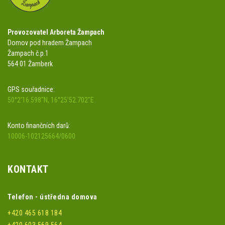
Provozovatel Arboreta Žampach
Domov pod hradem Žampach
Žampach č.p.1
564 01 Žamberk
GPS souřadnice:
50°2'16.598"N, 16°25'52.702"E
Konto finančních darů:
10006-102125664/0600
KONTAKT
Telefon - ústředna domova
+420 465 618 184