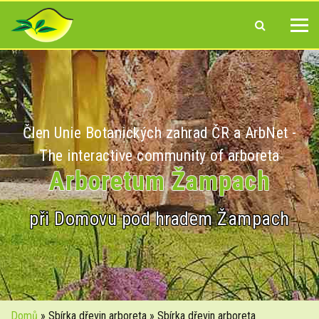
Člen Unie Botanických zahrad ČR a ArbNet -
The interactive community of arboreta
Arboretum Žampach
při Domovu pod hradem Žampach
Domů
» Sbírka dřevin arboreta » Sbírka dřevin arboreta