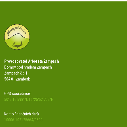
Provozovatel Arboreta Žampach
Domov pod hradem Žampach
Žampach č.p.1
564 01 Žamberk
GPS souřadnice:
50°2'16.598"N, 16°25'52.702"E
Konto finančních darů:
10006-102125664/0600