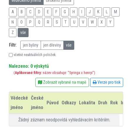
vědeckého jména
českého jména
A
B
C
D
E
F
G
H
I
J
K
L
M
N
O
P
Q
R
S
T
U
V
W
X
Y
Z
vše
Filtr:
jen byliny
jen dřeviny
vše
včetně neaktuálních položek
Nalezeno: 0 výskytů
(
Aplikované filtry:
název obsahuje: "Syringa x henryi")
Zobrazit vybrané na mapě
Verze pro tisk
Vědecké
České
Původ
Odkazy
Lokalita
Druh
Rok
Info
jméno
jméno
Žádný záznam neodpovídá vyhledávacím kritériím.