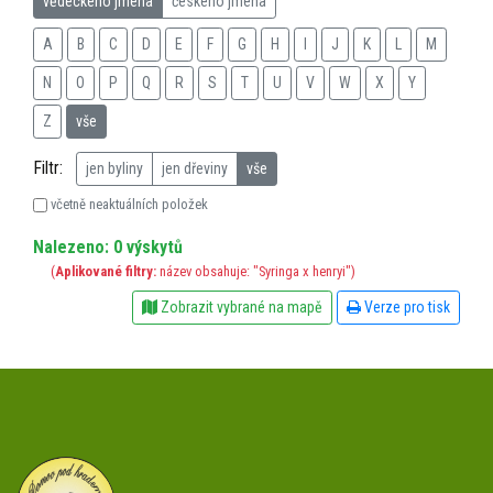
vědeckého jména
českého jména
A
B
C
D
E
F
G
H
I
J
K
L
M
N
O
P
Q
R
S
T
U
V
W
X
Y
Z
vše
Filtr:
jen byliny
jen dřeviny
vše
včetně neaktuálních položek
Nalezeno: 0 výskytů
(
Aplikované filtry:
název obsahuje: "Syringa x henryi")
Zobrazit vybrané na mapě
Verze pro tisk