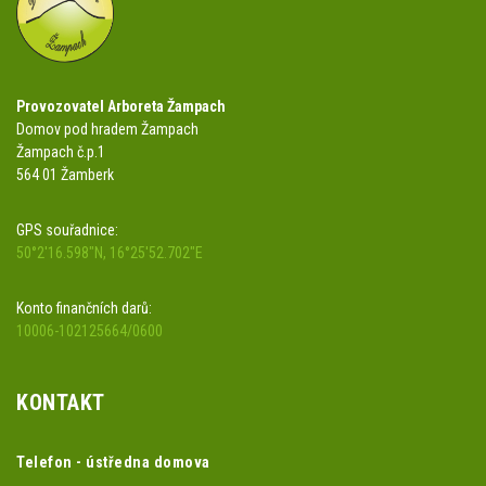
Provozovatel Arboreta Žampach
Domov pod hradem Žampach
Žampach č.p.1
564 01 Žamberk
GPS souřadnice:
50°2'16.598"N, 16°25'52.702"E
Konto finančních darů:
10006-102125664/0600
KONTAKT
Telefon - ústředna domova