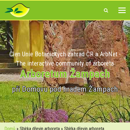
Člen Unie Botanických zahrad ČR a ArbNet -
The interactive community of arboreta
Arboretum Žampach
při Domovu pod hradem Žampach
Domů
» Sbírka dřevin arboreta » Sbírka dřevin arboreta