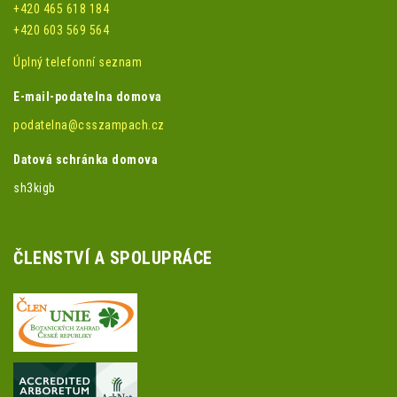
+420 465 618 184
+420 603 569 564
Úplný telefonní seznam
E-mail-podatelna domova
podatelna@csszampach.cz
Datová schránka domova
sh3kigb
ČLENSTVÍ A SPOLUPRÁCE