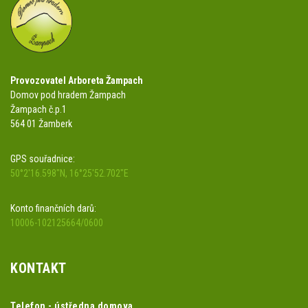
Provozovatel Arboreta Žampach
Domov pod hradem Žampach
Žampach č.p.1
564 01 Žamberk
GPS souřadnice:
50°2'16.598"N, 16°25'52.702"E
Konto finančních darů:
10006-102125664/0600
KONTAKT
Telefon - ústředna domova