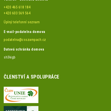
+420 465 618 184
+420 603 569 564
Úplný telefonní seznam
E-mail-podatelna domova
podatelna@csszampach.cz
Datová schránka domova
sh3kigb
ČLENSTVÍ A SPOLUPRÁCE