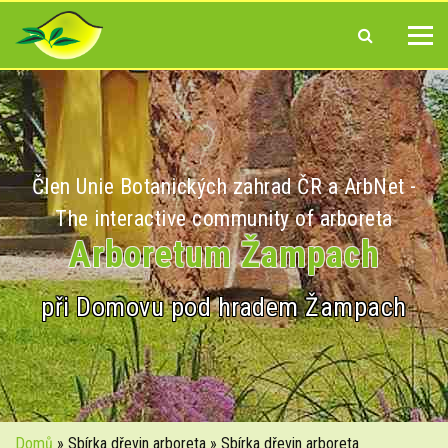
Člen Unie Botanických zahrad ČR a ArbNet -
The interactive community of arboreta
Arboretum Žampach
při Domovu pod hradem Žampach
Domů
» Sbírka dřevin arboreta » Sbírka dřevin arboreta