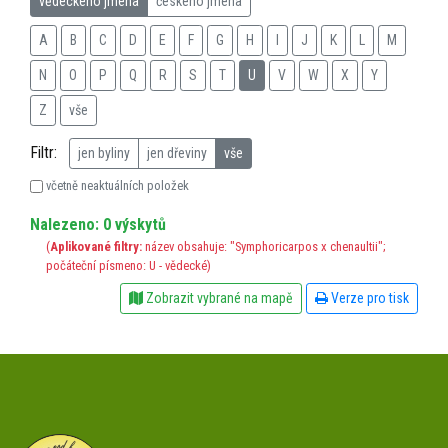
vědeckého jména
českého jména
A
B
C
D
E
F
G
H
I
J
K
L
M
N
O
P
Q
R
S
T
U
V
W
X
Y
Z
vše
Filtr:
jen byliny
jen dřeviny
vše
včetně neaktuálních položek
Nalezeno: 0 výskytů
(
Aplikované filtry:
název obsahuje: "Symphoricarpos x chenaultii";
počáteční písmeno: U - vědecké)
Zobrazit vybrané na mapě
Verze pro tisk