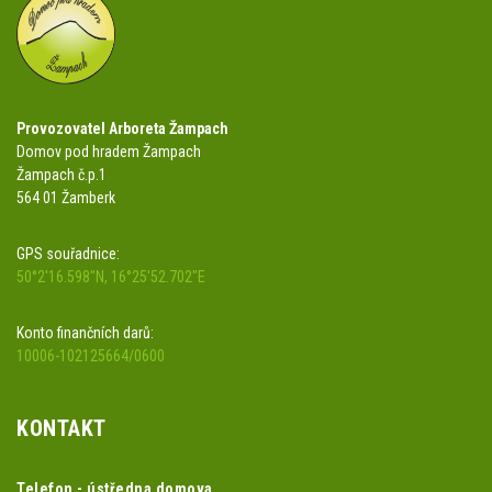
Provozovatel Arboreta Žampach
Domov pod hradem Žampach
Žampach č.p.1
564 01 Žamberk
GPS souřadnice:
50°2'16.598"N, 16°25'52.702"E
Konto finančních darů:
10006-102125664/0600
KONTAKT
Telefon - ústředna domova