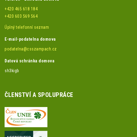
+420 465 618 184
+420 603 569 564
Úplný telefonní seznam
E-mail-podatelna domova
podatelna@csszampach.cz
Datová schránka domova
sh3kigb
ČLENSTVÍ A SPOLUPRÁCE