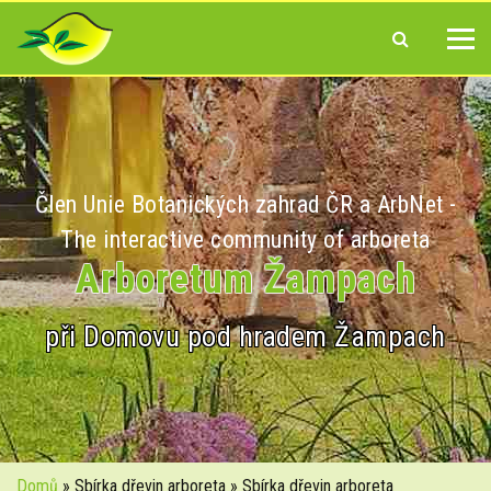
Člen Unie Botanických zahrad ČR a ArbNet -
The interactive community of arboreta
Arboretum Žampach
při Domovu pod hradem Žampach
Domů
» Sbírka dřevin arboreta » Sbírka dřevin arboreta