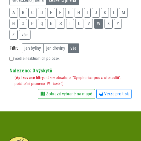
vědeckého jména
českého jména
A
B
C
D
E
F
G
H
I
J
K
L
M
N
O
P
Q
R
S
T
U
V
W
X
Y
Z
vše
Filtr:
jen byliny
jen dřeviny
vše
včetně neaktuálních položek
Nalezeno: 0 výskytů
(
Aplikované filtry:
název obsahuje: "Symphoricarpos x chenaultii";
počáteční písmeno: W - české)
Zobrazit vybrané na mapě
Verze pro tisk