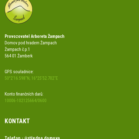
Provozovatel Arboreta Žampach
Domov pod hradem Žampach
Žampach č.p.1
564 01 Žamberk
GPS souřadnice:
50°2'16.598"N, 16°25'52.702"E
Konto finančních darů:
10006-102125664/0600
KONTAKT
Telefon - ústředna domova