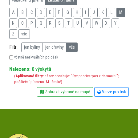
vědeckého jména
českého jména
A
B
C
D
E
F
G
H
I
J
K
L
M
N
O
P
Q
R
S
T
U
V
W
X
Y
Z
vše
Filtr:
jen byliny
jen dřeviny
vše
včetně neaktuálních položek
Nalezeno: 0 výskytů
(
Aplikované filtry:
název obsahuje: "Symphoricarpos x chenaultii";
počáteční písmeno: M - české)
Zobrazit vybrané na mapě
Verze pro tisk