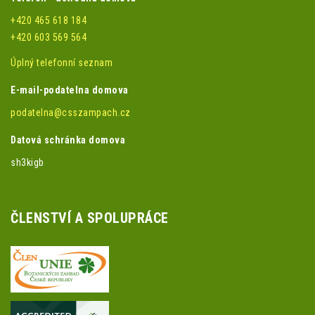
+420 465 618 184
+420 603 569 564
Úplný telefonní seznam
E-mail-podatelna domova
podatelna@csszampach.cz
Datová schránka domova
sh3kigb
ČLENSTVÍ A SPOLUPRÁCE