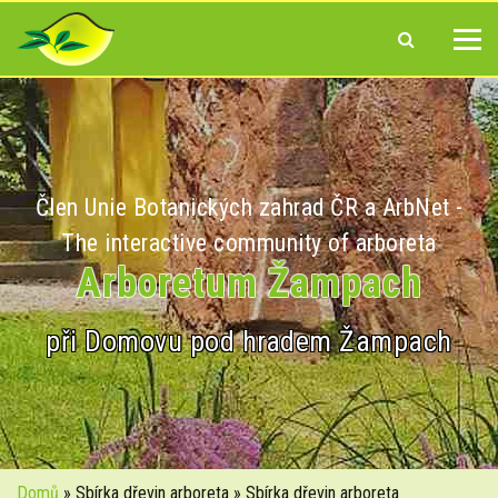
Člen Unie Botanických zahrad ČR a ArbNet -
The interactive community of arboreta
Arboretum Žampach
při Domovu pod hradem Žampach
Domů
» Sbírka dřevin arboreta » Sbírka dřevin arboreta