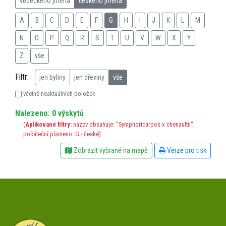
vědeckého jména
českého jména
A
B
C
D
E
F
G
H
I
J
K
L
M
N
O
P
Q
R
S
T
U
V
W
X
Y
Z
vše
Filtr:
jen byliny
jen dřeviny
vše
včetně neaktuálních položek
Nalezeno: 0 výskytů
(
Aplikované filtry:
název obsahuje: "Symphoricarpos x chenaultii";
počáteční písmeno: G - české)
Zobrazit vybrané na mapě
Verze pro tisk