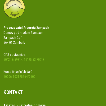
Provozovatel Arboreta Žampach
Domov pod hradem Žampach
Žampach č.p.1
564 01 Žamberk
GPS souřadnice:
50°2'16.598"N, 16°25'52.702"E
Konto finančních darů:
10006-102125664/0600
KONTAKT
Telefon - ústředna domova