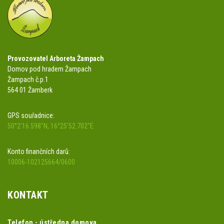
Provozovatel Arboreta Žampach
Domov pod hradem Žampach
Žampach č.p.1
564 01 Žamberk
GPS souřadnice:
50°2'16.598"N, 16°25'52.702"E
Konto finančních darů:
10006-102125664/0600
KONTAKT
Telefon - ústředna domova