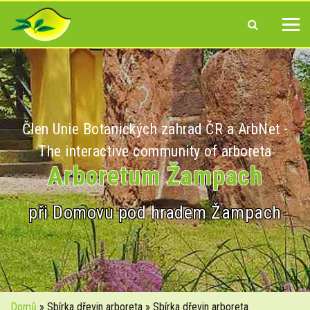
Člen Unie Botanických zahrad ČR a ArbNet -
The interactive community of arboreta
Arboretum Žampach
při Domovu pod hradem Žampach
Domů
» Sbírka dřevin arboreta » Sbírka dřevin arboreta