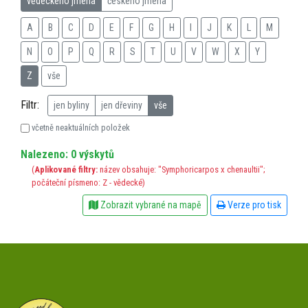
vědeckého jména
českého jména
A
B
C
D
E
F
G
H
I
J
K
L
M
N
O
P
Q
R
S
T
U
V
W
X
Y
Z
vše
Filtr:
jen byliny
jen dřeviny
vše
včetně neaktuálních položek
Nalezeno: 0 výskytů
(
Aplikované filtry:
název obsahuje: "Symphoricarpos x chenaultii";
počáteční písmeno: Z - vědecké)
Zobrazit vybrané na mapě
Verze pro tisk