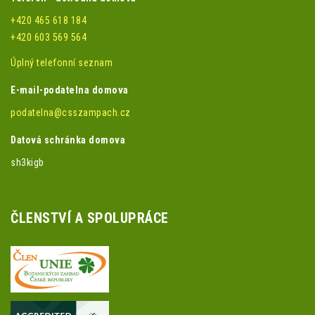
+420 465 618 184
+420 603 569 564
Úplný telefonní seznam
E-mail-podatelna domova
podatelna@csszampach.cz
Datová schránka domova
sh3kigb
ČLENSTVÍ A SPOLUPRÁCE