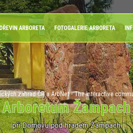
 DŘEVIN ARBORETA
FOTOGALERIE ARBORETA
IN
ických zahrad ČR a ArbNet - The interactive commu
Arboretum Žampach
při Domovu pod hradem Žampach