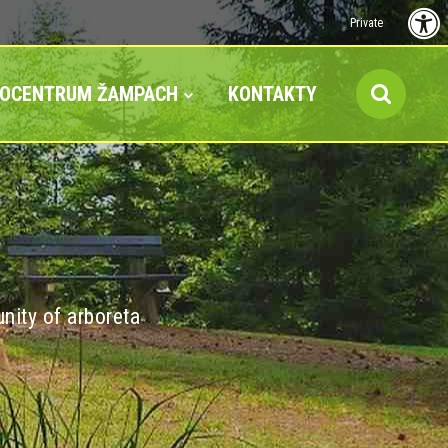
Private
FOCENTRUM ŽAMPACH
KONTAKTY
nity of arboreta