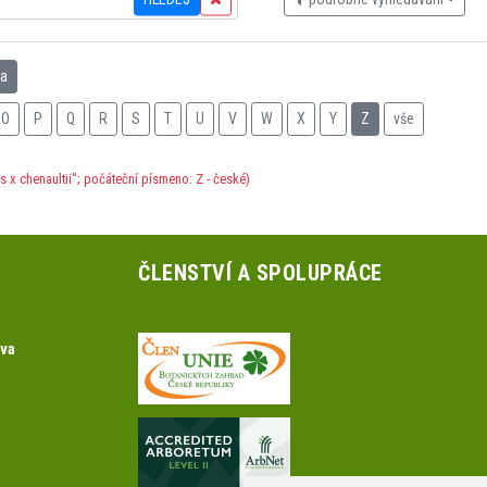
na
O
P
Q
R
S
T
U
V
W
X
Y
Z
vše
x chenaultii"; počáteční písmeno: Z - české)
ČLENSTVÍ A SPOLUPRÁCE
ova