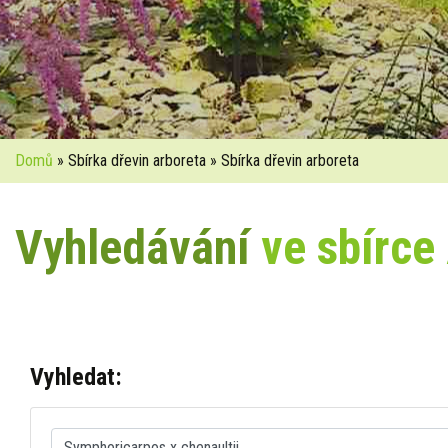
Domů
» Sbírka dřevin arboreta » Sbírka dřevin arboreta
Vyhledávání
ve sbírce
Vyhledat: