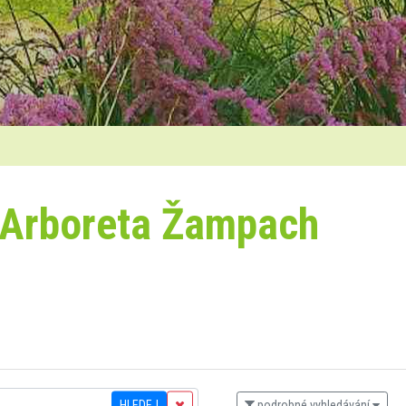
 Arboreta Žampach
HLEDEJ
podrobné vyhledávání