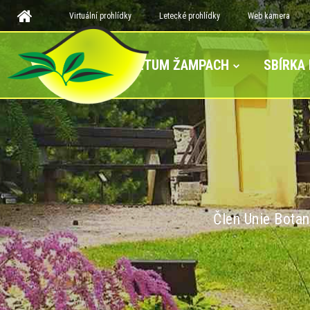
Virtuální prohlídky
Letecké prohlídky
Web kamera
ARBORETUM ŽAMPACH
SBÍRKA
Člen Unie Botan