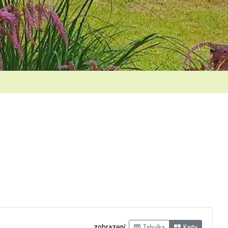
zobrazení:
Tabulka
Karty