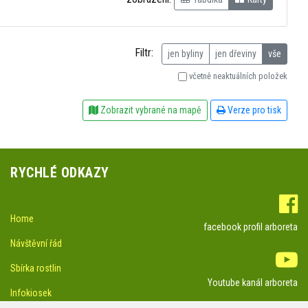
Filtr:
jen byliny
jen dřeviny
vše
včetně neaktuálních položek
Zobrazit vybrané na mapě
Verze pro tisk
RYCHLÉ ODKAZY
Home
facebook profil arboreta
Návštěvní řád
Sbírka rostlin
Youtube kanál arboreta
Infokiosek