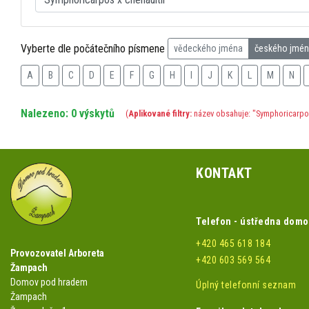
Vyberte dle počátečního písmene
vědeckého jména
českého jmé
A
B
C
D
E
F
G
H
I
J
K
L
M
N
Nalezeno: 0 výskytů
(
Aplikované filtry:
název obsahuje: "Symphoricarpos 
KONTAKT
Telefon - ústředna dom
+420 465 618 184
Provozovatel Arboreta
+420 603 569 564
Žampach
Domov pod hradem
Úplný telefonní seznam
Žampach