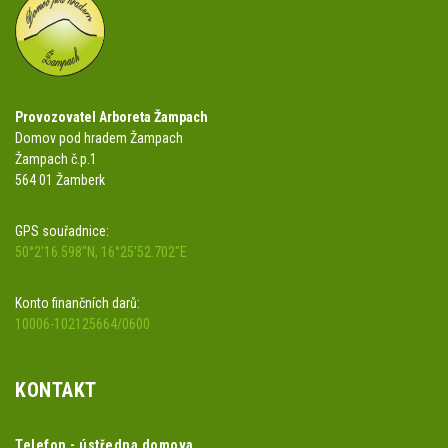
Provozovatel Arboreta Žampach
Domov pod hradem Žampach
Žampach č.p.1
564 01 Žamberk
GPS souřadnice:
50°2'16.598"N, 16°25'52.702"E
Konto finančních darů:
10006-102125664/0600
KONTAKT
Telefon - ústředna domova