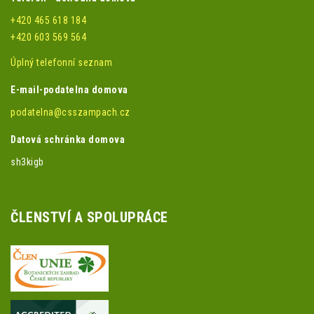
+420 465 618 184
+420 603 569 564
Úplný telefonní seznam
E-mail-podatelna domova
podatelna@csszampach.cz
Datová schránka domova
sh3kigb
ČLENSTVÍ A SPOLUPRÁCE