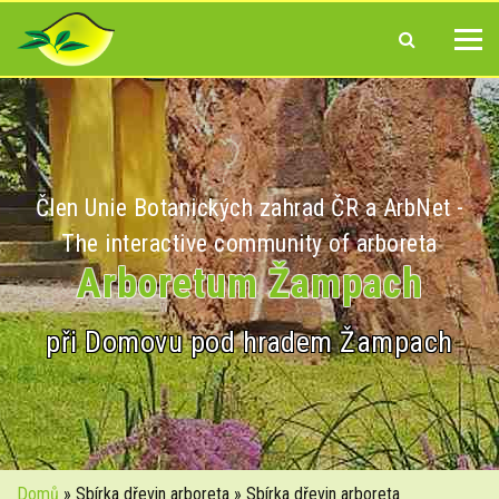
Člen Unie Botanických zahrad ČR a ArbNet -
The interactive community of arboreta
Arboretum Žampach
při Domovu pod hradem Žampach
Domů
» Sbírka dřevin arboreta » Sbírka dřevin arboreta