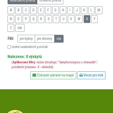
vědeckého jména
českého jména
A
B
C
D
E
F
G
H
I
J
K
L
M
N
O
P
Q
R
S
T
U
V
W
X
Y
Z
vše
Filtr:
jen byliny
jen dřeviny
vše
včetně neaktuálních položek
Nalezeno: 0 výskytů
(
Aplikované filtry:
název obsahuje: "Symphoricarpos x chenaultii";
počáteční písmeno: X - vědecké)
Zobrazit vybrané na mapě
Verze pro tisk