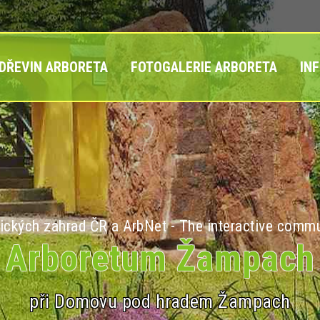
 DŘEVIN ARBORETA
FOTOGALERIE ARBORETA
IN
ických zahrad ČR a ArbNet - The interactive commu
Arboretum Žampach
při Domovu pod hradem Žampach