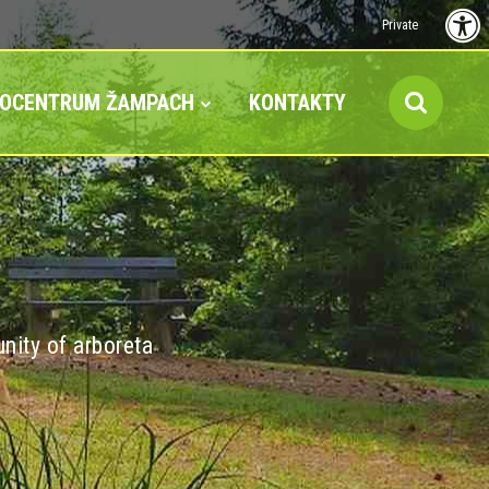
Private
FOCENTRUM ŽAMPACH
KONTAKTY
nity of arboreta