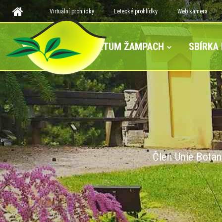
Virtuální prohlídky
Letecké prohlídky
Web kamera
ARBORETUM ŽAMPACH
SBÍRKA
Člen Unie Botan