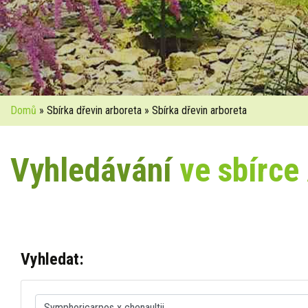
Domů
» Sbírka dřevin arboreta » Sbírka dřevin arboreta
Vyhledávání
ve sbírce
Vyhledat: