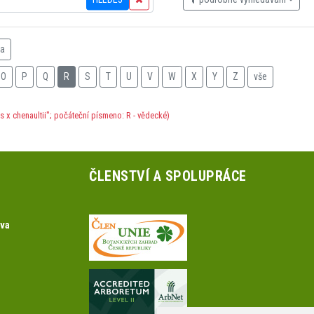
na
O
P
Q
R
S
T
U
V
W
X
Y
Z
vše
x chenaultii"; počáteční písmeno: R - vědecké)
ČLENSTVÍ A SPOLUPRÁCE
ova