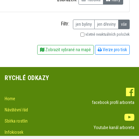
Filtr:
jen byliny
jen dřeviny
vše
včetně neaktuálních položek
Zobrazit vybrané na mapě
Verze pro tisk
RYCHLÉ ODKAZY
Home
facebook profil arboreta
Návštěvní řád
Sbírka rostlin
Youtube kanál arboreta
Infokiosek