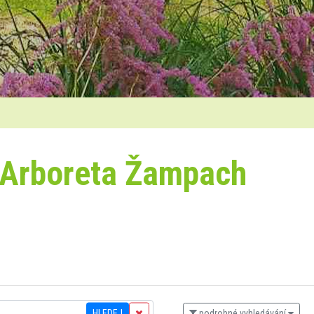
 Arboreta Žampach
HLEDEJ
podrobné vyhledávání