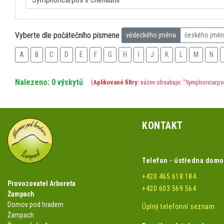
Vyberte dle počátečního písmene
vědeckého jména
českého jmé
A
B
C
D
E
F
G
H
I
J
K
L
M
N
Nalezeno: 0 výskytů
(
Aplikované filtry:
název obsahuje: "Symphoricarpos 
KONTAKT
Telefon - ústředna dom
+420 465 618 184
Provozovatel Arboreta
+420 603 569 564
Žampach
Domov pod hradem
Úplný telefonní seznam
Žampach