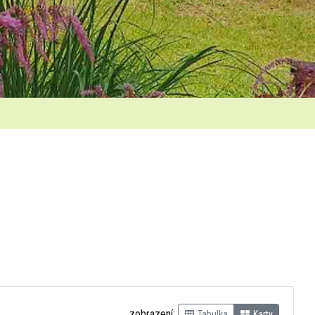
zobrazení:
Tabulka
Karty